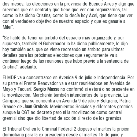
dos meses, las elecciones en la provincia de Buenos Aires y algo que
creemos que es central y que tiene que ver con organizarnos, tal
como lo ha dicho Cristina, como lo decía hoy Axel, que tiene que ver
con el verdadero objetivo de nuestro espacio y que es ganarle a
Milei”.
“Se habló de tener un ámbito del espacio más organizado y, por
supuesto, también el Gobernador lo ha dicho públicamente, lo dijo
hoy también acá, que se viene recreando un ámbito para ultimar
detalles para las próximas elecciones que seguramente va a
continuar luego de las reuniones que hubo previo a la sentencia de
Cristina”, adelantó.
El MDF va a concentrarse en Avenida 9 de julio e Independencia. Por
su parte el Frente Renovador va a estar reuniéndose en Avenida de
Mayo y Tacuarí.
Sergio Massa
no confirmó si estará o no presente en
la movilización. Marcharán también intendentes de la provincia, La
Cámpora, que se concentra en Avenida 9 de julio y Belgrano, Patria
Grande de
Juan Grabois
, Movimientos Sociales y diferentes gremios
aunque la CGT no decretó paro ni la movilización como central
gremial sino que dio libertad de acción al resto de los gremios.
El Tribunal Oral en lo Criminal Federal 2 dispuso el martes la prisión
domiciliaria para la ex presidenta desde el martes 15 de junio y