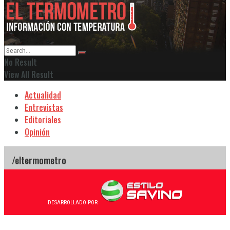
No Result
View All Result
Actualidad
Entrevistas
Editoriales
Opinión
DESARROLLADO POR