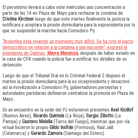
El peronismo llevará a cabo este miércoles una concentración a
partir de las 14 en Plaza de Mayo para rechazar la condena de
Cristina Kirchner
luego de que este martes finalmente la justicia la
notificara y aceptara la prisión domiciliaria para la expresidenta por lo
que se suspendió la marcha hacía Comodoro Py.
“Argentina está viviendo un momento muy difícil. Se ha roto el pacto
democrático en relación a la condena a una inocente”, expresó la
intendenta de Quilmes,
Mayra Mendoza
, después de haber estado en
la casa de CFK cuando la policía fue a notificar los detalles de su
detención.
Luego de que el Tribunal Oral en lo Criminal Federal 2 dispuso el
martes la prisión domiciliaria para la ex vicepresidenta y desactivó
así la movilización a Comodoro Py, gobernadores peronistas y
autoridades partidarias definieron centralizar la protesta en Plaza de
Mayo.
En un encuentro en la sede del PJ estuvieron presentes
Axel Kicillof
(Buenos Aires),
Ricardo Quintela
(La Rioja),
Sergio Ziliotto
(La
Pampa) y
Gustavo Melella
(Tierra del Fuego), mientras que por vía
virtual hicieron lo propio
Gildo Insfrán
(Formosa), Raúl Jalil
(Catamarca) y
Gerardo Zamora
(Santiago del Estero).