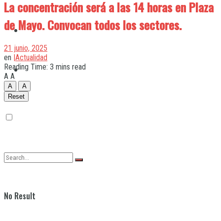
La concentración será a las 14 horas en Plaza
de Mayo. Convocan todos los sectores.
Quilmes
21 junio, 2025
en
|Actualidad
Reading Time: 3 mins read
Varela
A
A
A
A
Reset
No Result