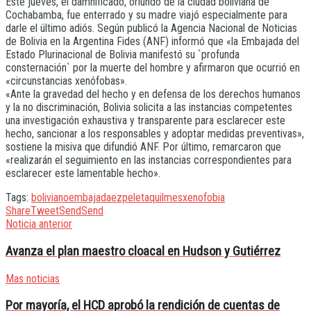
Este jueves, el damnificado, oriundo de la ciudad boliviana de
Cochabamba, fue enterrado y su madre viajó especialmente para
darle el último adiós. Según publicó la Agencia Nacional de Noticias
de Bolivia en la Argentina Fides (ANF) informó que «la Embajada del
Estado Plurinacional de Bolivia manifestó su `profunda
consternación` por la muerte del hombre y afirmaron que ocurrió en
«circunstancias xenófobas».
«Ante la gravedad del hecho y en defensa de los derechos humanos
y la no discriminación, Bolivia solicita a las instancias competentes
una investigación exhaustiva y transparente para esclarecer este
hecho, sancionar a los responsables y adoptar medidas preventivas»,
sostiene la misiva que difundió ANF. Por último, remarcaron que
«realizarán el seguimiento en las instancias correspondientes para
esclarecer este lamentable hecho».
Tags:
boliviano
embajada
ezpeleta
quilmes
xenofobia
Share
Tweet
Send
Send
Noticia anterior
Avanza el plan maestro cloacal en Hudson y Gutiérrez
Mas noticias
Por mayoría, el HCD aprobó la rendición de cuentas de