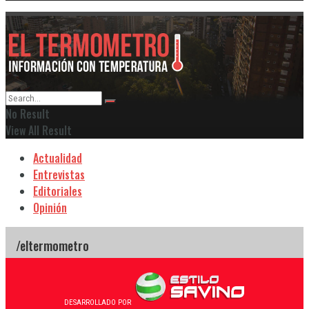
No Result
View All Result
Actualidad
Entrevistas
Editoriales
Opinión
DESARROLLADO POR