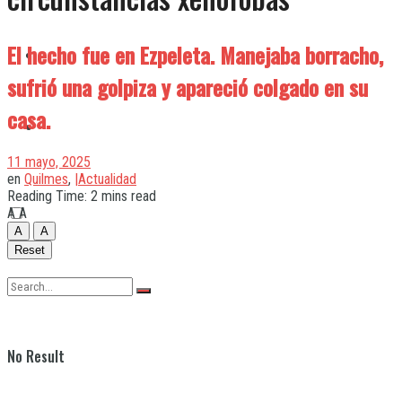
El hecho fue en Ezpeleta. Manejaba borracho,
Quilmes
sufrió una golpiza y apareció colgado en su
casa.
Varela
11 mayo, 2025
en
Quilmes
,
|Actualidad
Reading Time: 2 mins read
A
A
A
A
Reset
No Result