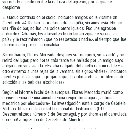
su rodado cuando recibe la golpiza del agresor, por lo que se
desploma.
El ataque continuó en el suelo, indicaron amigos de la víctima en
Facebook: «A Richard lo mataron de una piña, sin anestesia. No fue
una riña de bar, no fue una pelea entre iguales. Fue una agresión
cobarde». Además, los atacantes le reclaman «que se vaya a su
país» y le recriminaron «que no respetaba a nadie», al tiempo que fue
discriminado por su nacionalidad.
Sin embargo, Flores Mercado después se recuperó, se levantó y se
retiró del lugar, pero horas más tarde fue hallado por un amigo suyo
colgado en su vivienda. «Estaba colgado del cuello con un cable y el
otro extremo a unas rejas de la ventana, sin signos vitales», iindicaron
fuentes policiales que agregaron que la víctima «tenía problemas de
adicción a las bebidas alcohólicas».
Según el informe inicial de la autopsia, Flores Mercado murió como
consecuencia de una «insuficiencia respiratoria aguda, asfixia
mecánica por ahorcadura». La investigación está a cargo de Gabriela
Mateos, titular de la Unidad Funcional de Instrucción (UFI)
Descentralizada número 3 de Berzategui, y por ahora está caratulada
como «Averiguación de Causales de Muerte».