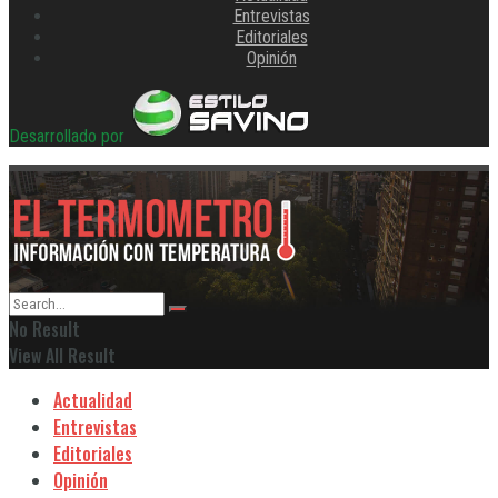
Entrevistas
Editoriales
Opinión
Desarrollado por
No Result
View All Result
Actualidad
Entrevistas
Editoriales
Opinión