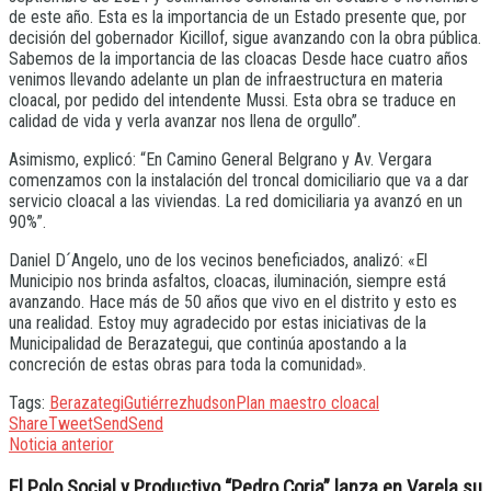
de este año. Esta es la importancia de un Estado presente que, por
decisión del gobernador Kicillof, sigue avanzando con la obra pública.
Sabemos de la importancia de las cloacas Desde hace cuatro años
venimos llevando adelante un plan de infraestructura en materia
cloacal, por pedido del intendente Mussi. Esta obra se traduce en
calidad de vida y verla avanzar nos llena de orgullo”.
Asimismo, explicó: “En Camino General Belgrano y Av. Vergara
comenzamos con la instalación del troncal domiciliario que va a dar
servicio cloacal a las viviendas. La red domiciliaria ya avanzó en un
90%”.
Daniel D´Angelo, uno de los vecinos beneficiados, analizó: «El
Municipio nos brinda asfaltos, cloacas, iluminación, siempre está
avanzando. Hace más de 50 años que vivo en el distrito y esto es
una realidad. Estoy muy agradecido por estas iniciativas de la
Municipalidad de Berazategui, que continúa apostando a la
concreción de estas obras para toda la comunidad».
Tags:
Berazategi
Gutiérrez
hudson
Plan maestro cloacal
Share
Tweet
Send
Send
Noticia anterior
El Polo Social y Productivo “Pedro Coria” lanza en Varela su