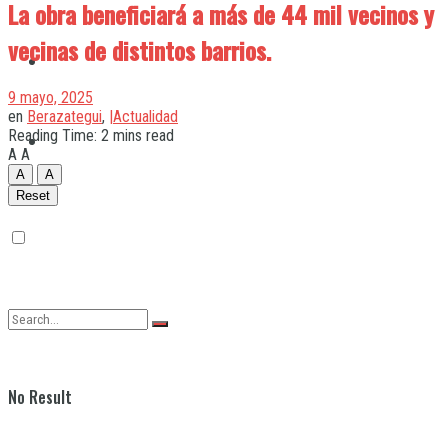
La obra beneficiará a más de 44 mil vecinos y
vecinas de distintos barrios.
Quilmes
9 mayo, 2025
en
Berazategui
,
|Actualidad
Reading Time: 2 mins read
Varela
A
A
A
A
Reset
No Result