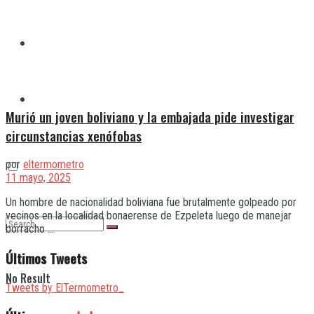
Quilmes
Varela
Murió un joven boliviano y la embajada pide investigar
circunstancias xenófobas
por
eltermometro
11 mayo, 2025
Un hombre de nacionalidad boliviana fue brutalmente golpeado por
vecinos en la localidad bonaerense de Ezpeleta luego de manejar
borracho ...
Últimos Tweets
No Result
Tweets by ElTermometro_