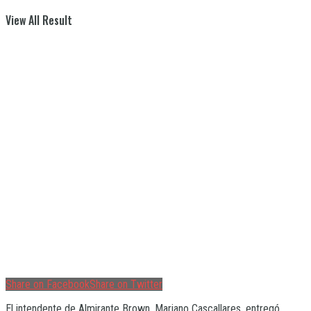
View All Result
Share on Facebook
Share on Twitter
El intendente de Almirante Brown, Mariano Cascallares, entregó