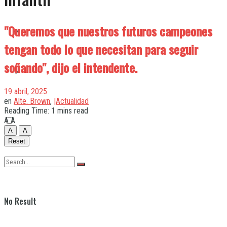
"Queremos que nuestros futuros campeones
Quilmes
tengan todo lo que necesitan para seguir
soñando", dijo el intendente.
Varela
19 abril, 2025
en
Alte. Brown
,
|Actualidad
Reading Time: 1 mins read
A
A
A
A
Reset
No Result