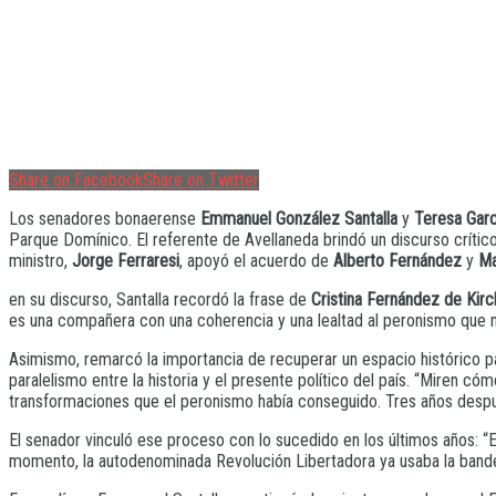
Share on Facebook
Share on Twitter
Los senadores bonaerense
Emmanuel González Santalla
y
Teresa Garc
Parque Domínico. El referente de Avellaneda brindó un discurso crític
ministro,
Jorge Ferraresi
, apoyó el acuerdo de
Alberto Fernández
y
Ma
en su discurso, Santalla recordó la frase de
Cristina Fernández de Kirc
es una compañera con una coherencia y una lealtad al peronismo que n
Asimismo, remarcó la importancia de recuperar un espacio histórico p
paralelismo entre la historia y el presente político del país. “Miren c
transformaciones que el peronismo había conseguido. Tres años despu
El senador vinculó ese proceso con lo sucedido en los últimos años: “E
momento, la autodenominada Revolución Libertadora ya usaba la bandera 