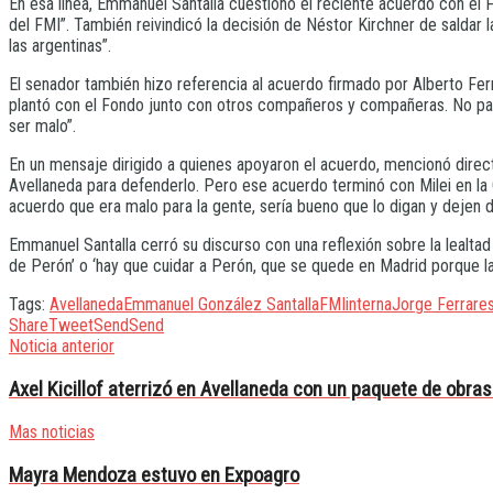
En esa línea, Emmanuel Santalla cuestionó el reciente acuerdo con el FM
del FMI”. También reivindicó la decisión de Néstor Kirchner de saldar 
las argentinas”.
El senador también hizo referencia al acuerdo firmado por Alberto Fe
plantó con el Fondo junto con otros compañeros y compañeras. No para 
ser malo”.
En un mensaje dirigido a quienes apoyaron el acuerdo, mencionó direc
Avellaneda para defenderlo. Pero ese acuerdo terminó con Milei en l
acuerdo que era malo para la gente, sería bueno que lo digan y dejen de 
Emmanuel Santalla cerró su discurso con una reflexión sobre la lealta
de Perón’ o ‘hay que cuidar a Perón, que se quede en Madrid porque l
Tags:
Avellaneda
Emmanuel González Santalla
FMI
interna
Jorge Ferrares
Share
Tweet
Send
Send
Noticia anterior
Axel Kicillof aterrizó en Avellaneda con un paquete de obra
Mas noticias
Mayra Mendoza estuvo en Expoagro