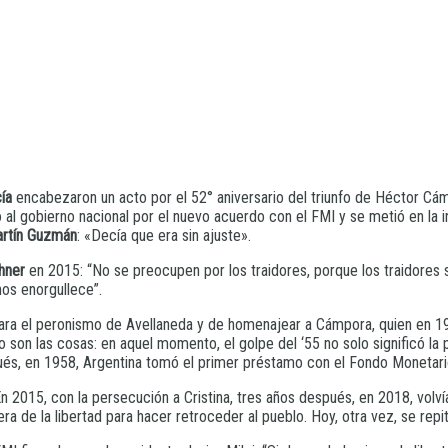
ía
encabezaron un acto por el 52° aniversario del triunfo de Héctor C
o al gobierno nacional por el nuevo acuerdo con el FMI y se metió en la 
rtín Guzmán
: «Decía que era sin ajuste».
hner
en 2015: “No se preocupen por los traidores, porque los traidores s
os enorgullece”.
ara el peronismo de Avellaneda y de homenajear a Cámpora, quien en 197
ómo son las cosas: en aquel momento, el golpe del ‘55 no solo significó la
és, en 1958, Argentina tomó el primer préstamo con el Fondo Monetario 
n 2015, con la persecución a Cristina, tres años después, en 2018, volvía
de la libertad para hacer retroceder al pueblo. Hoy, otra vez, se repite 