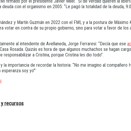
I firmado por el presidente Javier Milei: “Si de verdad quieren la liber
la deuda con el organismo en 2005: “Le pagó la totalidad de la deuda, 9.
rnández y Martín Guzmán en 2022 con el FMI, y a la postura de Máximo K
votar en contra de su propio gobierno, sino para votar a favor de los 
tamente al intendente de Avellaneda, Jorge Ferraresi: “Decía que ese
ac
a Casa Rosada. Quizás es hora de que algunos muchachos se hagan cargo
responsabilizar a Cristina, porque Cristina les dio todo”.
d y la importancia de recordar la historia: “No me imagino al compañer
a esperanza soy yo’”
i
s y recursos