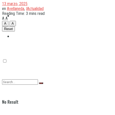
13 marzo, 2025
en
Avellaneda
,
|Actualidad
Reading Time: 3 mins read
Quilmes
A
A
A
A
Reset
Varela
No Result