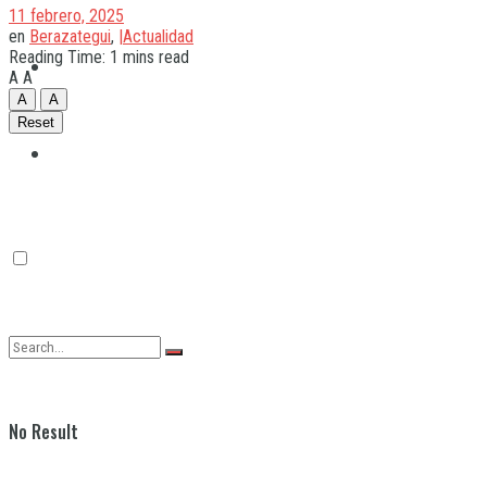
11 febrero, 2025
en
Berazategui
,
|Actualidad
Reading Time: 1 mins read
Quilmes
A
A
A
A
Reset
Varela
No Result