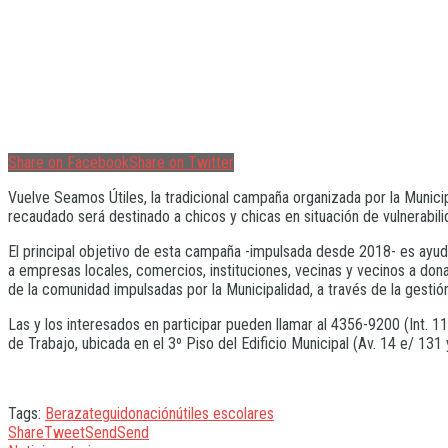
Share on Facebook
Share on Twitter
Vuelve Seamos Útiles, la tradicional campaña organizada por la Munic
recaudado será destinado a chicos y chicas en situación de vulnerabili
El principal objetivo de esta campaña -impulsada desde 2018- es ayud
a empresas locales, comercios, instituciones, vecinas y vecinos a donar
de la comunidad impulsadas por la Municipalidad, a través de la gestió
Las y los interesados en participar pueden llamar al 4356-9200 (Int. 1
de Trabajo, ubicada en el 3º Piso del Edificio Municipal (Av. 14 e/ 131 
Tags:
Berazategui
donación
útiles escolares
Share
Tweet
Send
Send