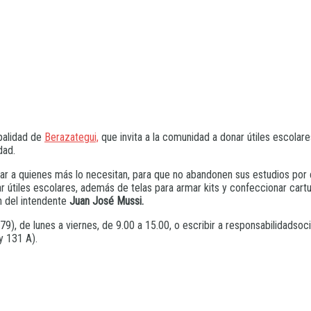
ipalidad de
Berazategui,
que invita a la comunidad a donar útiles escolare
dad.
ar a quienes más lo necesitan, para que no abandonen sus estudios por
 útiles escolares, además de telas para armar kits y confeccionar cartuc
n del intendente
Juan José Mussi.
179), de lunes a viernes, de 9.00 a 15.00, o escribir a responsabilidads
y 131 A).