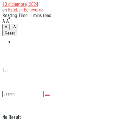
13 diciembre, 2024
en
Esteban Echeverría
Reading Time: 1 mins read
Quilmes
A
A
A
A
Reset
Varela
No Result