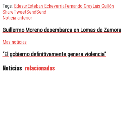
Tags:
Edesur
Esteban Echeverría
Fernando Gray
Luis Guillón
Share
Tweet
Send
Send
Noticia anterior
Guillermo Moreno desembarca en Lomas de Zamora
Mas noticias
“El gobierno definitivamente genera violencia”
Noticias
relacionadas