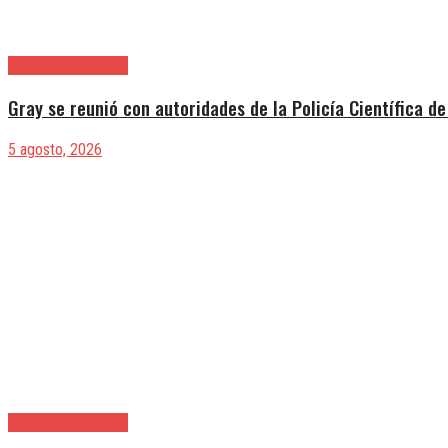
Esteban Echeverría
Gray se reunió con autoridades de la Policía Científica de
5 agosto, 2026
Esteban Echeverría