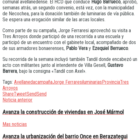
comunal avellanedense. El HCD que conduce
Hugo Barrueco
, aprobó,
semanas atrás, un segundo convenio, está vez, con la municipalidad
de Necochea, para la donación también de luminarias de vía pública.
Se espera una erogación similar de las arcas locales.
Como parte de su campaña, Jorge Ferraresi aprovechó su visita a
Tres Arroyos donde participó de una recorrida a una escuela y
participó de un encuentro con el gabinete local, acompañado de dos
de sus armadores bonaerenses,
Pablo Vera
y
Ezequiel Berrueco
.
Su recorrida de la semana incluyó también Tandil donde encabezó un
acto con militantes junto al intendente de Villa Gesell,
Gustavo
Barrera
, bajo la consigna «Tandil con Axel».
Tags:
Avellaneda
campaña
Jorge Ferraresi
luminarias
Provincia
Tres
Arroyos
Share
Tweet
Send
Send
Noticia anterior
Avanza la construcción de viviendas en José Mármol
Mas noticias
Avanza la urbanización del barrio Once en Berazategui