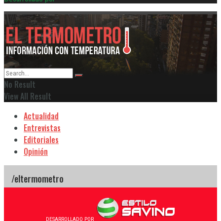
No Result
View All Result
Actualidad
Entrevistas
Editoriales
Opinión
DESARROLLADO POR