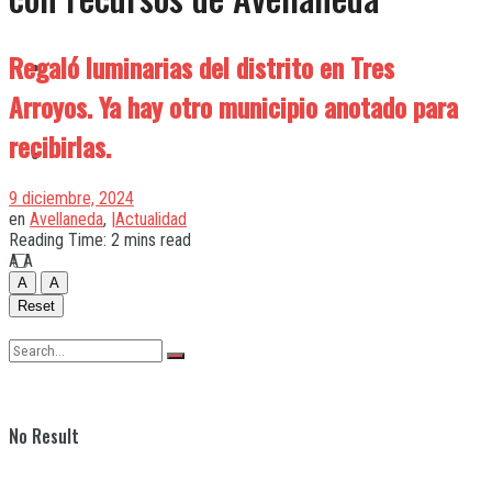
Regaló luminarias del distrito en Tres
Quilmes
Arroyos. Ya hay otro municipio anotado para
recibirlas.
Varela
9 diciembre, 2024
en
Avellaneda
,
|Actualidad
Reading Time: 2 mins read
A
A
A
A
Reset
No Result