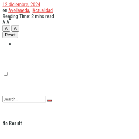
12 diciembre, 2024
en
Avellaneda
,
|Actualidad
Reading Time: 2 mins read
Quilmes
A
A
A
A
Reset
Varela
No Result