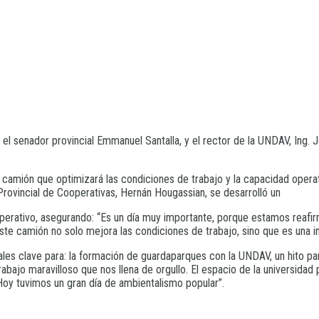
 el senador provincial Emmanuel Santalla, y el rector de la UNDAV, Ing. 
 camión que optimizará las condiciones de trabajo y la capacidad opera
r Provincial de Cooperativas, Hernán Hougassian, se desarrolló un
ooperativo, asegurando: “Es un día muy importante, porque estamos rea
te camión no solo mejora las condiciones de trabajo, sino que es una inv
ales clave para: la formación de guardaparques con la UNDAV, un hito par
rabajo maravilloso que nos llena de orgullo. El espacio de la universida
Hoy tuvimos un gran día de ambientalismo popular”.