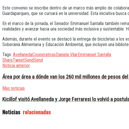
Este convenio se inscribe dentro de un marco más amplio de colaborac
Guardaparques, que se cursará en la universidad. Esta iniciativa busca
En el marco de la jornada, el Senador Emmanuel Santalla también remar
realidades y avanzar hacia una sociedad más inclusiva y sustentable.
Además, durante el evento se destacó la entrega de bicicletas a los 
Soberanía Alimentaria y Educación Ambiental, que incluyen una bibliote
Tags:
Avellaneda
Cooperativas
Daniela Vilar
Emmanuel Santalla
Share
Tweet
Send
Send
Noticia anterior
Área por área a dónde van los 260 mil millones de pesos de
Mas noticias
Kicillof visitó Avellaneda y Jorge Ferraresi lo volvió a postu
Noticias
relacionadas