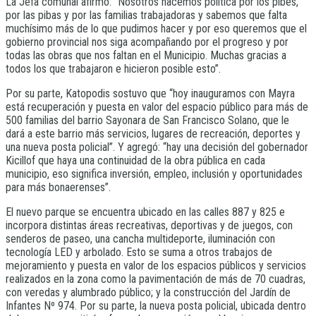
La Jefa comunal afirmó: “Nosotros hacemos política por los pibes,
por las pibas y por las familias trabajadoras y sabemos que falta
muchísimo más de lo que pudimos hacer y por eso queremos que el
gobierno provincial nos siga acompañando por el progreso y por
todas las obras que nos faltan en el Municipio. Muchas gracias a
todos los que trabajaron e hicieron posible esto”.
Por su parte, Katopodis sostuvo que “hoy inauguramos con Mayra
está recuperación y puesta en valor del espacio público para más de
500 familias del barrio Sayonara de San Francisco Solano, que le
dará a este barrio más servicios, lugares de recreación, deportes y
una nueva posta policial”. Y agregó: “hay una decisión del gobernador
Kicillof que haya una continuidad de la obra pública en cada
municipio, eso significa inversión, empleo, inclusión y oportunidades
para más bonaerenses”.
El nuevo parque se encuentra ubicado en las calles 887 y 825 e
incorpora distintas áreas recreativas, deportivas y de juegos, con
senderos de paseo, una cancha multideporte, iluminación con
tecnología LED y arbolado. Esto se suma a otros trabajos de
mejoramiento y puesta en valor de los espacios públicos y servicios
realizados en la zona como la pavimentación de más de 70 cuadras,
con veredas y alumbrado público; y la construcción del Jardín de
Infantes Nº 974. Por su parte, la nueva posta policial, ubicada dentro