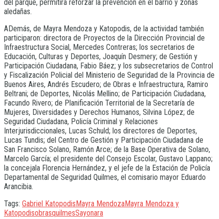
del parque, permitirá reforzar la prevención en el barrio y zonas
aledañas.
ADemás, de Mayra Mendoza y Katopodis, de la actividad también
participaron: directora de Proyectos de la Dirección Provincial de
Infraestructura Social, Mercedes Contreras; los secretarios de
Educación, Culturas y Deportes, Joaquín Desmery; de Gestión y
Participación Ciudadana, Fabio Báez; y los subsecretarios de Control
y Fiscalización Policial del Ministerio de Seguridad de la Provincia de
Buenos Aires, Andrés Escudero; de Obras e Infraestructura, Ramiro
Beltrani; de Deportes, Nicolás Mellino; de Participación Ciudadana,
Facundo Rivero; de Planificación Territorial de la Secretaría de
Mujeres, Diversidades y Derechos Humanos, Silvina López; de
Seguridad Ciudadana, Policía Criminal y Relaciones
Interjurisdiccionales, Lucas Schuld; los directores de Deportes,
Lucas Tundis; del Centro de Gestión y Participación Ciudadana de
San Francisco Solano, Ramón Arce; de la Base Operativa de Solano,
Marcelo García; el presidente del Consejo Escolar, Gustavo Lappano;
la concejala Florencia Hernández, y el jefe de la Estación de Policía
Departamental de Seguridad Quilmes, el comisario mayor Eduardo
Arancibia.
Tags:
Gabriel Katopodis
Mayra Mendoza
Mayra Mendoza y
Katopodis
obras
quilmes
Sayonara