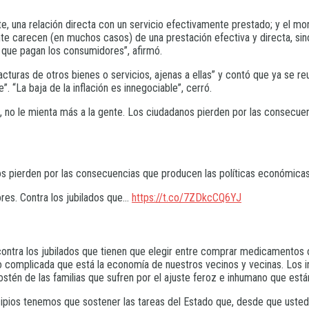
orte, una relación directa con un servicio efectivamente prestado; y el 
nte carecen (en muchos casos) de una prestación efectiva y directa, s
 que pagan los consumidores”, afirmó.
turas de otros bienes o servicios, ajenas a ellas” y contó que ya se re
. “La baja de la inflación es innegociable”, cerró.
, no le mienta más a la gente. Los ciudadanos pierden por las consecu
nos pierden por las consecuencias que producen las políticas económica
dores. Contra los jubilados que…
https://t.co/7ZDkcCQ6YJ
s, contra los jubilados que tienen que elegir entre comprar medicamentos
 lo complicada que está la economía de nuestros vecinos y vecinas. Los
ostén de las familias que sufren por el ajuste feroz e inhumano que está
cipios tenemos que sostener las tareas del Estado que, desde que usted