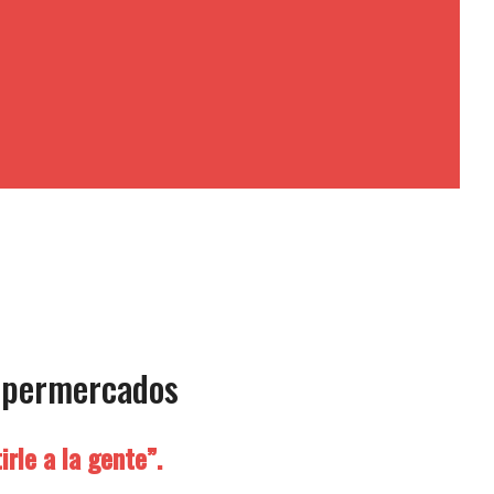
supermercados
rle a la gente”.