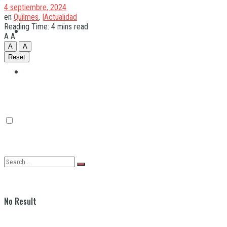
4 septiembre, 2024
en
Quilmes
,
|Actualidad
Reading Time: 4 mins read
Quilmes
A
A
A
A
Reset
Varela
No Result