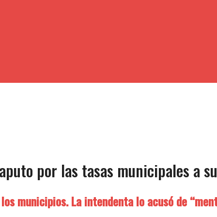
aputo por las tasas municipales a 
los municipios. La intendenta lo acusó de “menti