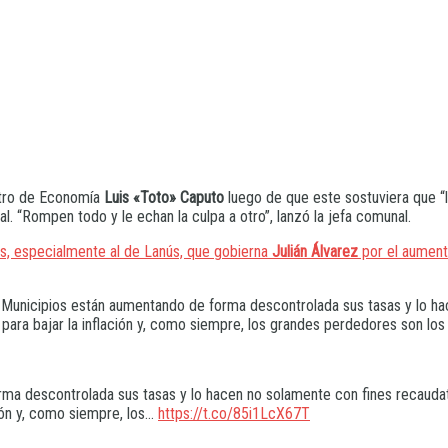
istro de Economía
Luis «Toto» Caputo
luego de que este sostuviera que “
l. “Rompen todo y le echan la culpa a otro”, lanzó la jefa comunal.
s, especialmente al de Lanús, que gobierna
Julián Álvarez
por el aument
os Municipios están aumentando de forma descontrolada sus tasas y lo ha
ara bajar la inflación y, como siempre, los grandes perdedores son los
ma descontrolada sus tasas y lo hacen no solamente con fines recaudato
ión y, como siempre, los…
https://t.co/85i1LcX67T