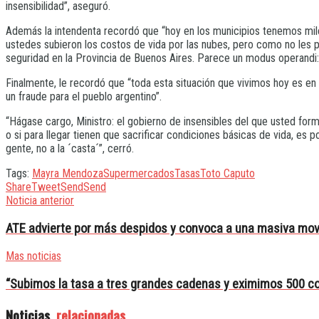
insensibilidad”, aseguró.
Además la intendenta recordó que “hoy en los municipios tenemos miles
ustedes subieron los costos de vida por las nubes, pero como no les pa
seguridad en la Provincia de Buenos Aires. Parece un modus operandi: 
Finalmente, le recordó que “toda esta situación que vivimos hoy es e
un fraude para el pueblo argentino”.
“Hágase cargo, Ministro: el gobierno de insensibles del que usted for
o si para llegar tienen que sacrificar condiciones básicas de vida, es po
gente, no a la ´casta´”, cerró.
Tags:
Mayra Mendoza
Supermercados
Tasas
Toto Caputo
Share
Tweet
Send
Send
Noticia anterior
ATE advierte por más despidos y convoca a una masiva mov
Mas noticias
“Subimos la tasa a tres grandes cadenas y eximimos 500 co
Noticias
relacionadas