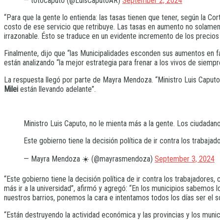
— totocaputo (@LuisCaputoAR)
September 2, 2024
“Para que la gente lo entienda: las tasas tienen que tener, según la C
costo de ese servicio que retribuye. Las tasas en aumento no solame
irrazonable. Ésto se traduce en un evidente incremento de los precios
Finalmente, dijo que “las Municipalidades esconden sus aumentos en fac
están analizando “la mejor estrategia para frenar a los vivos de siempre”
La respuesta llegó por parte de Mayra Mendoza. “Ministro Luis Caputo
Milei
están llevando adelante”.
Ministro Luis Caputo, no le mienta más a la gente. Los ciudada
Este gobierno tiene la decisión política de ir contra los trabaja
— Mayra Mendoza ☀️ (@mayrasmendoza)
September 3, 2024
“Este gobierno tiene la decisión política de ir contra los trabajadore
más ir a la universidad”, afirmó y agregó: “En los municipios sabemos
nuestros barrios, ponemos la cara e intentamos todos los días ser el s
“Están destruyendo la actividad económica y las provincias y los muni