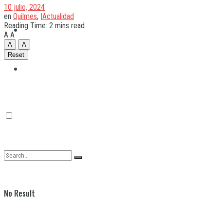
10 julio, 2024
en
Quilmes
,
|Actualidad
Reading Time: 2 mins read
Quilmes
A
A
A
A
Reset
Varela
No Result