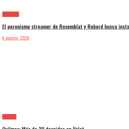
Provincia
El peronismo streamer de Rosemblat y Rebord busca insta
6 agosto, 2026
Quilmes
Quilmes: Más de 20 despidos en Valot