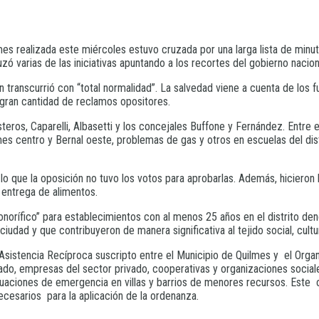
lmes realizada este miércoles estuvo cruzada por una larga lista de min
ó varias de las iniciativas apuntando a los recortes del gobierno nacion
ón transcurrió con “total normalidad”. La salvedad viene a cuenta de los 
a gran cantidad de reclamos opositores.
steros, Caparelli, Albasetti y los concejales Buffone y Fernández. Entre
mes centro y Bernal oeste, problemas de gas y otros en escuelas del distri
lo que la oposición no tuvo los votos para aprobarlas. Además, hicieron 
 entrega de alimentos.
norífico” para establecimientos con al menos 25 años en el distrito d
ciudad y que contribuyeron de manera significativa al tejido social, cult
Asistencia Recíproca suscripto entre el Municipio de Quilmes y el Orga
o, empresas del sector privado, cooperativas y organizaciones sociales
ituaciones de emergencia en villas y barrios de menores recursos. Est
cesarios para la aplicación de la ordenanza.