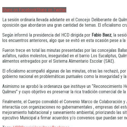
Share on Facebook
Share on Twitter
La sesión ordinaria llevada adelante en el Concejo Deliberante de Qui
oposición que abordaron una gran cantidad de temas. El oficialismo cruz
Según informó la presidencia del HCD dirigida por
Fabio Baez
, la sesi
los encuentros anteriores, algo que se evitó en esta ocasión pese a l
Fueron trece en total las minutas presentadas por las concejalas Balla
asfaltos, ruidos molestos, inseguridad en el barrio Los Eucaliptus, Quil
alimentos entregados por el Sistema Alimentario Escolar (SAE).
El oficialismo acompañó algunas de las minutas, otras las rechazó, por 
gobierno nacional en problemáticas puntuales como la inseguridad y la
Asimismo se aprobó la ordenanza que instituye un “Reconocimiento Ho
Quilmes” y cuyo objetivo es preservar la rica tradición comercial de la 
Finalmente, el Cuerpo convalidó el Convenio Marco de Colaboración y 
interactúa con organizaciones no gubernamentales , empresas del estad
mejoramiento habitacional y saneamiento ambiental, priorizando las s
ejecutivo Municipal a firmar acuerdos y/o convenios que puedan ser ne