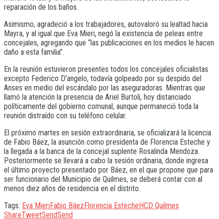
reparación de los baños.
Asimismo, agradeció a los trabajadores, autovaloró su lealtad hacia
Mayra, y al igual que Eva Mieri, negó la existencia de peleas entre
concejales, agregando que “las publicaciones en los medios le hacen
daño a esta familia”.
En la reunión estuvieron presentes todos los concejales oficialistas
excepto Federico D’angelo, todavía golpeado por su despido del
Anses en medio del escándalo por las aseguradoras. Mientras que
llamó la atención la presencia de Ariel Burtoli, hoy distanciado
políticamente del gobierno comunal, aunque permaneció toda la
reunión distraído con su teléfono celular.
El próximo martes en sesión extraordinaria, se oficializará la licencia
de Fabio Báez, la asunción como presidenta de Florencia Esteche y
la llegada a la banca de la concejal suplente Rosalinda Mendoza.
Posteriormente se llevará a cabo la sesión ordinaria, donde ingresa
el último proyecto presentado por Báez, en el que propone que para
ser funcionario del Municipio de Quilmes, se deberá contar con al
menos diez años de residencia en el distrito.
Tags:
Eva Mieri
Fabio Báez
Florencia Esteche
HCD Quilmes
Share
Tweet
Send
Send