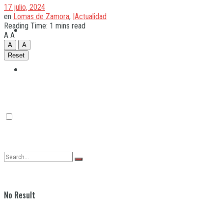
17 julio, 2024
en
Lomas de Zamora
,
|Actualidad
Reading Time: 1 mins read
Quilmes
A
A
A
A
Reset
Varela
No Result