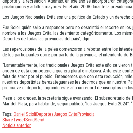
deporte y la recreación. Además, en ese año se incorporaron categoría
paralímpicos y adultos mayores. En el año 2008 durante la presidencia 
Los Juegos Nacionales Evita son una política de Estado y un derecho 
Fue Scioli quién salió a responder pero no desmintió el recorte en los 
nombre a los Juegos Evita, las desmiento categóricamente. Los mismo
Deportes de todas las provincias del país”, dijo.
Las repercusiones de la pelea comenzaron a rebotar entre los intendent
de los participantes corre por parte de la provincia, el intendente de 
“Lamentablemente, los tradicionales Juegos Evita este año se vieron 
origen de esta competencia que era plural e inclusiva. Ante este cont
falta de amor por el pueblo. Entendemos que con esta reducción, miles 
nuestros deportistas berazateguenses les decimos que en nuestra Pa
promueve el deporte, logrando este año un récord de inscriptos en lo
Pese a los cruces, la secretaria sigue avanzando. El subsecretario de
Mar del Plata, para hablar de, según publicó, “los Juegos Evita 2024”
Tags:
Daniel Scioli
Deportes
Juegos Evita
Provincia
Share
Tweet
Send
Send
Noticia anterior