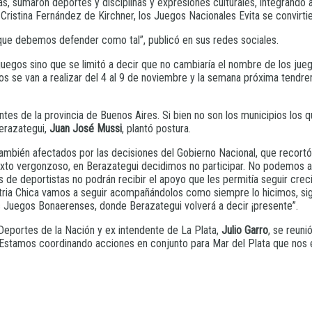
s, sumaron deportes y disciplinas y expresiones culturales, integrando a
Cristina Fernández de Kirchner, los Juegos Nacionales Evita se convirtie
que debemos defender como tal”, publicó en sus redes sociales.
juegos sino que se limitó a decir que no cambiaría el nombre de los jueg
s se van a realizar del 4 al 9 de noviembre y la semana próxima tendre
es de la provincia de Buenos Aires. Si bien no son los municipios los q
Berazategui,
Juan José Mussi
, plantó postura.
también afectados por las decisiones del Gobierno Nacional, que recortó
exto vergonzoso, en Berazategui decidimos no participar. No podemos av
de deportistas no podrán recibir el apoyo que les permitía seguir crecie
tria Chica vamos a seguir acompañándolos como siempre lo hicimos, si
s Juegos Bonaerenses, donde Berazategui volverá a decir ¡presente”.
 Deportes de la Nación y ex intendente de La Plata,
Julio Garro
, se reun
. “Estamos coordinando acciones en conjunto para Mar del Plata que nos 