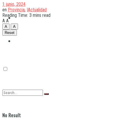
1 junio, 2024
en
Provincia
,
|Actualidad
Reading Time: 3 mins read
Quilmes
A
A
A
A
Reset
Varela
No Result