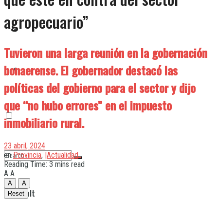
agropecuario”
Quilmes
Tuvieron una larga reunión en la gobernación
bonaerense. El gobernador destacó las
Varela
políticas del gobierno para el sector y dijo
que “no hubo errores” en el impuesto
inmobiliario rural.
23 abril, 2024
en
Provincia
,
|Actualidad
Reading Time: 3 mins read
A
A
A
A
No Result
Reset