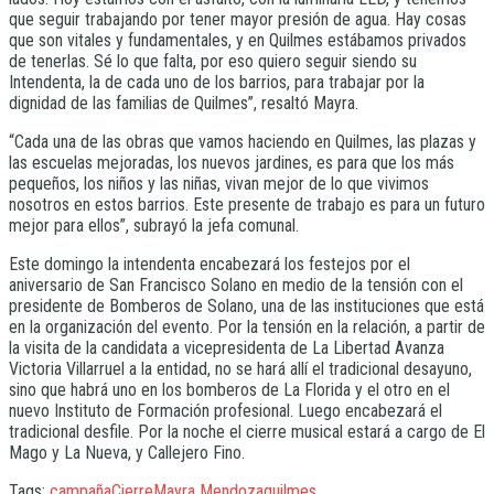
que seguir trabajando por tener mayor presión de agua. Hay cosas
que son vitales y fundamentales, y en Quilmes estábamos privados
de tenerlas. Sé lo que falta, por eso quiero seguir siendo su
Intendenta, la de cada uno de los barrios, para trabajar por la
dignidad de las familias de Quilmes”, resaltó Mayra.
“Cada una de las obras que vamos haciendo en Quilmes, las plazas y
las escuelas mejoradas, los nuevos jardines, es para que los más
pequeños, los niños y las niñas, vivan mejor de lo que vivimos
nosotros en estos barrios. Este presente de trabajo es para un futuro
mejor para ellos”, subrayó la jefa comunal.
Este domingo la intendenta encabezará los festejos por el
aniversario de San Francisco Solano en medio de la tensión con el
presidente de Bomberos de Solano, una de las instituciones que está
en la organización del evento. Por la tensión en la relación, a partir de
la visita de la candidata a vicepresidenta de La Libertad Avanza
Victoria Villarruel a la entidad, no se hará allí el tradicional desayuno,
sino que habrá uno en los bomberos de La Florida y el otro en el
nuevo Instituto de Formación profesional. Luego encabezará el
tradicional desfile. Por la noche el cierre musical estará a cargo de El
Mago y La Nueva, y Callejero Fino.
Tags:
campaña
Cierre
Mayra Mendoza
quilmes