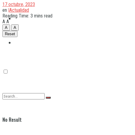
17 octubre, 2023
en
|Actualidad
Reading Time: 3 mins read
Quilmes
A
A
A
A
Reset
Varela
No Result