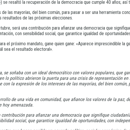
 se resaltó la recuperación de la democracia que cumple 40 años; así t
 de las mayorías, del bien común, para pasar a ser una herramienta cond
s resultados de las próximas elecciones.
ctubre, será una contribución para afianzar una democracia que signifiqu
ntación, con sensibilidad social, que garantice igualdad de oportunida
 para el próximo mandato, gane quien gane: «Aparece imprescindible la 
l sea el resultado electoral».
, se soñaba con un ideal democrático con valores populares, que gara
n lo político abrieron la puerta para una crisis de representación en
se con la expresión de los intereses de las mayorías, del bien común
ollo de una vida en comunidad, que afiance los valores de la paz, de la
ece hoy amenazada.
na contribución para afianzar una democracia que signifique ciudadaní
ibilidad social, que garantice igualdad de oportunidades, con indep