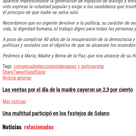
Aparece imprescindible la generación de espacios de diálogo y encue
voto expresa la voluntad popular y exige a los candidatos que triun
el principio de que nadie se salva solo.
Recordamos que es urgente devolver a la política, su carácter de se
vida, la dignidad humana, el trabajo digno para todas las personas y 
A poco de cumplirse 40 años de la recuperación de la democracia y d
políticas y sociales con el objetivo de que se alcancen los acuerdo
Pedimos a María, Madre y Reina de la Paz, que nos alcance de su Hijo
Tags:
comunicado
elecciones
Iglesia
paz y justicia
votar
Share
Tweet
Send
Send
Noticia anterior
Las ventas por el día de la madre cayeron un 2,3 por ciento
Mas noticias
Una multitud participó en los festejos de Solano
Noticias
relacionadas