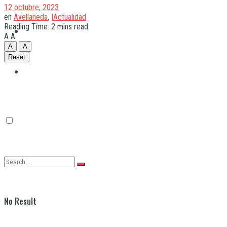
12 octubre, 2023
en
Avellaneda
,
|Actualidad
Reading Time: 2 mins read
Quilmes
A
A
A
A
Reset
Varela
No Result