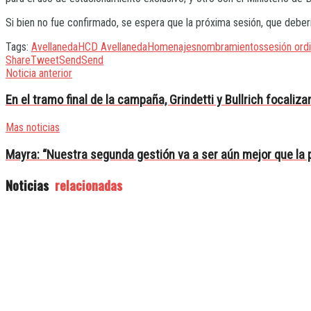
Si bien no fue confirmado, se espera que la próxima sesión, que deberí
Tags:
Avellaneda
HCD Avellaneda
Homenajes
nombramientos
sesión ordi
Share
Tweet
Send
Send
Noticia anterior
En el tramo final de la campaña, Grindetti y Bullrich focaliz
Mas noticias
Mayra: “Nuestra segunda gestión va a ser aún mejor que la
Noticias
relacionadas