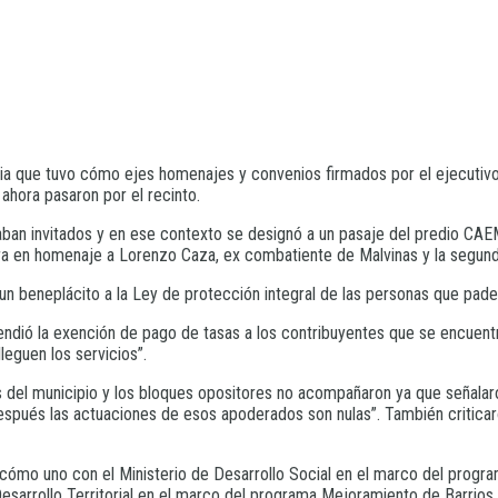
naria que tuvo cómo ejes homenajes y convenios firmados por el ejecut
ahora pasaron por el recinto.
ban invitados y en ese contexto se designó a un pasaje del predio CAEM
ura en homenaje a Lorenzo Caza, ex combatiente de Malvinas y la segund
un beneplácito a la Ley de protección integral de las personas que pad
tendió la exención de pago de tasas a los contribuyentes que se encuent
eguen los servicios”.
s del municipio y los bloques opositores no acompañaron ya que señalar
espués las actuaciones de esos apoderados son nulas”. También criticar
o cómo uno con el Ministerio de Desarrollo Social en el marco del pro
Desarrollo Territorial en el marco del programa Mejoramiento de Barrios.