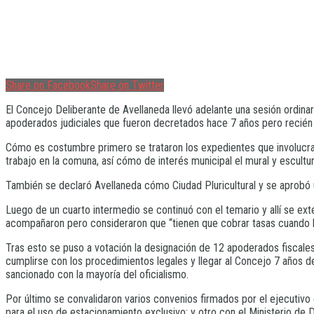
Share on Facebook
Share on Twitter
El Concejo Deliberante de Avellaneda llevó adelante una sesión ordi
apoderados judiciales que fueron decretados hace 7 años pero recién 
Cómo es costumbre primero se trataron los expedientes que involucra
trabajo en la comuna, así cómo de interés municipal el mural y escult
También se declaró Avellaneda cómo Ciudad Pluricultural y se aprobó 
Luego de un cuarto intermedio se continuó con el temario y allí se ex
acompañaron pero consideraron que “tienen que cobrar tasas cuando ll
Tras esto se puso a votación la designación de 12 apoderados fiscale
cumplirse con los procedimientos legales y llegar al Concejo 7 años d
sancionado con la mayoría del oficialismo.
Por último se convalidaron varios convenios firmados por el ejecutiv
para el uso de estacionamiento exclusivo; y otro con el Ministerio de 