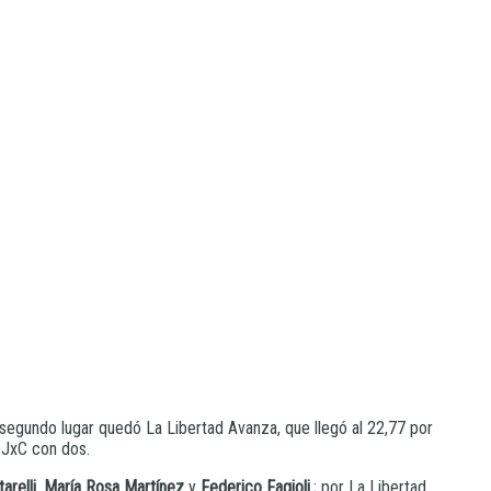
 segundo lugar quedó La Libertad Avanza, que llegó al 22,77 por
 JxC con dos.
arelli
,
María Rosa Martínez
y
Federico Fagioli
.; por La Libertad