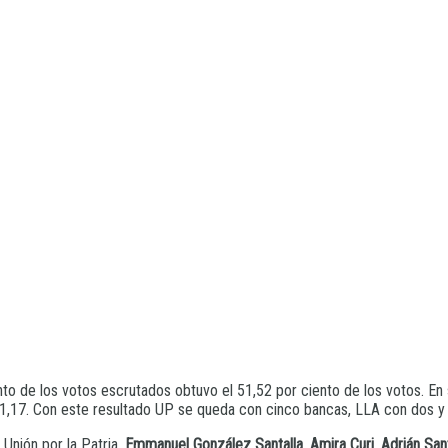
ento de los votos escrutados obtuvo el 51,52 por ciento de los votos. En
l 21,17. Con este resultado UP se queda con cinco bancas, LLA con dos y
Unión por la Patria,
Emmanuel González Santalla
,
Amira Curi
,
Adrián Sant