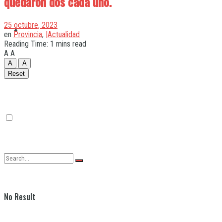
quedaron dos cada uno.
25 octubre, 2023
Quilmes
en
Provincia
,
|Actualidad
Reading Time: 1 mins read
A
A
A
A
Varela
Reset
No Result