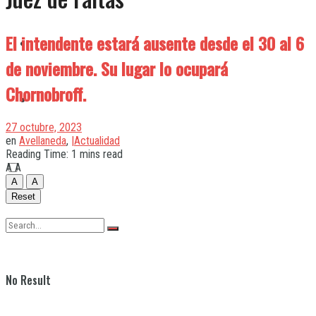
El intendente estará ausente desde el 30 al 6
Quilmes
de noviembre. Su lugar lo ocupará
Chornobroff.
Varela
27 octubre, 2023
en
Avellaneda
,
|Actualidad
Reading Time: 1 mins read
A
A
A
A
Reset
No Result