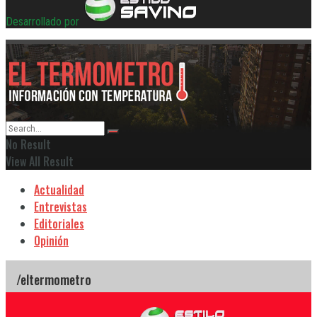
Desarrollado por
No Result
View All Result
Actualidad
Entrevistas
Editoriales
Opinión