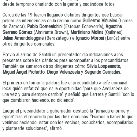
desde temprano charlando con la gente y sacándose fotos.
Cerca de las 19 fueron llegando distintos dirigentes que buscan
pelear las intendencias en la región cómo
Guillermo Viñuales
(Lomas
de Zamora),
Pablo Domenichini
(Esteban Echeverría),
Agustina
Serrano Gómez
(Almirante Brown),
Martiniano Molina
(Quilmes),
Julian Amendolaggine
(Berazategui) e
Ignacio Moroni
(Lanús) entre
otros dirigentes comunales.
Previo al arribo de Santilli un presentador dio indicaciones a los
presentes sobre los cánticos para acompañar a los precandidatos.
También se sumaron otros dirigentes cómo
Silvia Lospennato
,
Miguel Ángel Pichetto
,
Diego Valenzuela
y
Segundo Cernadas
.
El primero en tomar la palabra fue el precandidato a jefe comunal
local quién enfatizó que es la oportunidad “para que Avellaneda de
una vez y para siempre cambie” y señaló que Larreta y Santilli “son lo
que cambiaron haciendo, no diciendo”.
Luego el precandidato a gobernador destacó la “jornada enorme y
épica” tras el recorrido por las diez comunas. “Fuimos a hacer lo que
venimos haciendo, estar con los vecinos, escucharlos, acompañarlos
y plantearle soluciones”, afirmó.