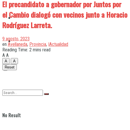
El precandidato a gobernador por Juntos por
el Cambio dialogó con vecinos junto a Horacio
Quilmes
Rodríguez Larreta.
9 agosto, 2023
Varela
en
Avellaneda
,
Provincia
,
|Actualidad
Reading Time: 2 mins read
A
A
A
A
Reset
No Result