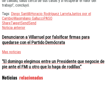
de calidad, salud cerca de sus casas y a recuperar el valor del
trabajo”, concluyó.
Tags:
Diego Santilli
Horacio Rodríguez Larreta
Juntos por el
Cambio
Maximiliano Gallucci
PASO
Share
Tweet
Send
Send
Noticia anterior
Denunciaron a Villarruel por falsificar firmas para
quedarse con el Partido Demócrata
Mas noticias
“El domingo elegimos entre un Presidente que negocie de
pie ante el FMI u otro que lo haga de rodillas”
Noticias
relacionadas