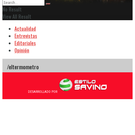
No Result
View All Result
Actualidad
Entrevistas
Editoriales
Opinión
DESARROLLADO POR