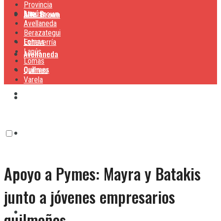
Provincia
Lanús
Alte. Brown
Alte. Brown
Avellaneda
Berazategui
Lomas
Echeverría
Lanús
Avellaneda
Lomas
Quilmes
Quilmes
Varela
Berazategui
Varela
Echeverría
Apoyo a Pymes: Mayra y Batakis
Lanús
junto a jóvenes empresarios
Lomas
quilmeños