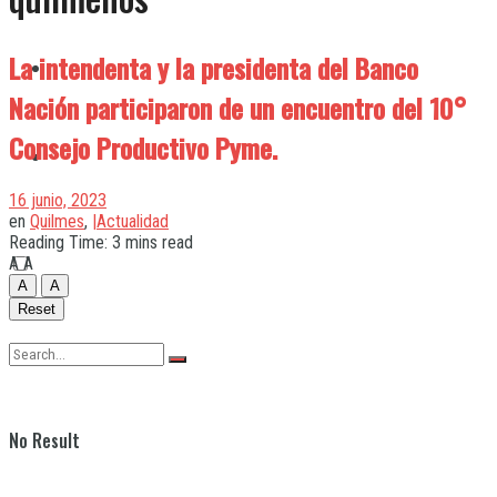
La intendenta y la presidenta del Banco
Quilmes
Nación participaron de un encuentro del 10°
Consejo Productivo Pyme.
Varela
16 junio, 2023
en
Quilmes
,
|Actualidad
Reading Time: 3 mins read
A
A
A
A
Reset
No Result