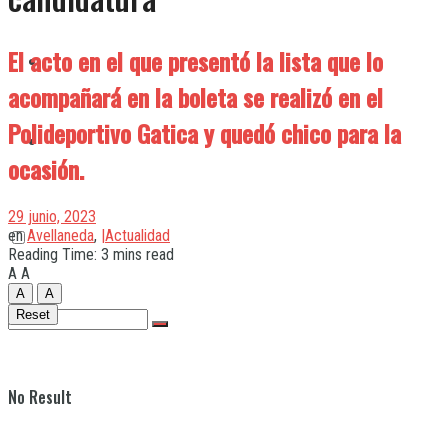
El acto en el que presentó la lista que lo
Quilmes
acompañará en la boleta se realizó en el
Polideportivo Gatica y quedó chico para la
Varela
ocasión.
29 junio, 2023
en
Avellaneda
,
|Actualidad
Reading Time: 3 mins read
A
A
A
A
Reset
No Result