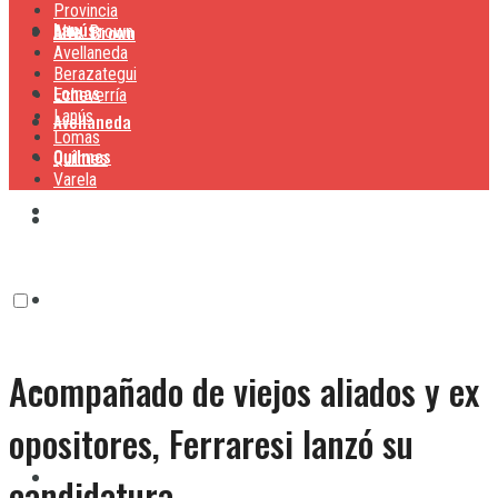
Provincia
Lanús
Alte. Brown
Alte. Brown
Avellaneda
Berazategui
Lomas
Echeverría
Lanús
Avellaneda
Lomas
Quilmes
Quilmes
Varela
Berazategui
Varela
Echeverría
Acompañado de viejos aliados y ex
Lanús
opositores, Ferraresi lanzó su
Lomas
candidatura