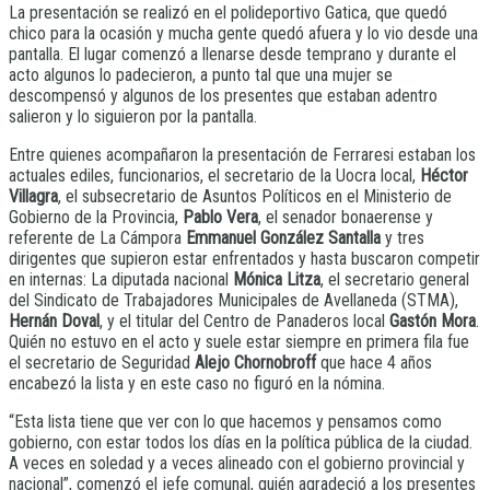
La presentación se realizó en el polideportivo Gatica, que quedó
chico para la ocasión y mucha gente quedó afuera y lo vio desde una
pantalla. El lugar comenzó a llenarse desde temprano y durante el
acto algunos lo padecieron, a punto tal que una mujer se
descompensó y algunos de los presentes que estaban adentro
salieron y lo siguieron por la pantalla.
Entre quienes acompañaron la presentación de Ferraresi estaban los
actuales ediles, funcionarios, el secretario de la Uocra local,
Héctor
Villagra
, el subsecretario de Asuntos Políticos en el Ministerio de
Gobierno de la Provincia,
Pablo Vera
, el senador bonaerense y
referente de La Cámpora
Emmanuel González Santalla
y tres
dirigentes que supieron estar enfrentados y hasta buscaron competir
en internas: La diputada nacional
Mónica Litza
, el secretario general
del Sindicato de Trabajadores Municipales de Avellaneda (STMA),
Hernán Doval
, y el titular del Centro de Panaderos local
Gastón Mora
.
Quién no estuvo en el acto y suele estar siempre en primera fila fue
el secretario de Seguridad
Alejo Chornobroff
que hace 4 años
encabezó la lista y en este caso no figuró en la nómina.
“Esta lista tiene que ver con lo que hacemos y pensamos como
gobierno, con estar todos los días en la política pública de la ciudad.
A veces en soledad y a veces alineado con el gobierno provincial y
nacional”, comenzó el jefe comunal, quién agradeció a los presentes