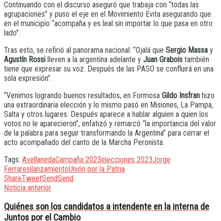
Continuando con el discurso aseguró que trabaja con “todas las
agrupaciones” y puso el eje en el Movimiento Evita asegurando que
en el municipio “acompaña y es leal sin importar lo que pasa en otro
lado”.
Tras esto, se refirió al panorama nacional: “Ojalá que
Sergio Massa
y
Agustín Rossi
lleven a la argentina adelante y
Juan Grabois
también
tiene que expresar su voz. Después de las PASO se confluirá en una
sola expresión”.
“Venimos logrando buenos resultados, en Formosa
Gildo Insfran
hizo
una extraordinaria elección y lo mismo pasó en Misiones, La Pampa,
Salta y otros lugares. Después aparece a hablar alguien a quien los
votos no le aparecieron”, enfatizó y remarcó “la importancia del valor
de la palabra para seguir transformando la Argentina” para cerrar el
acto acompañado del canto de la Marcha Peronista.
Tags:
Avellaneda
Campaña 2023
elecciones 2023
Jorge
Ferraresi
lanzamiento
Unión por la Patria
Share
Tweet
Send
Send
Noticia anterior
Quiénes son los candidatos a intendente en la interna de
Juntos por el Cambio