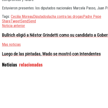
Estuvieron presentes: los diputados nacionales Marcela Passo, Juan Pa
Tags:
Cecilia Moreau
Diputados
lucha contra las drogas
Padre Pepe
Share
Tweet
Send
Send
Noticia anterior
Bullrich eligió a Néstor Grindetti como su candidato a Gobe
Mas noticias
Luego de las pintadas, Wado se mostró con Intendentes
Noticias
relacionadas