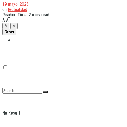
19 mayo, 2023
en
|Actualidad
Reading Time: 2 mins read
Quilmes
A
A
A
A
Reset
Varela
No Result