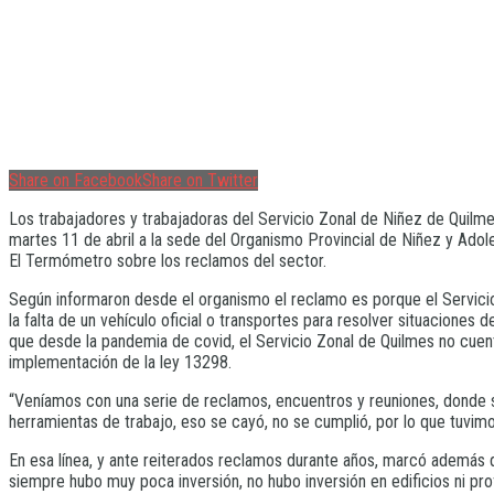
Share on Facebook
Share on Twitter
Los trabajadores y trabajadoras del Servicio Zonal de Niñez de Quilme
martes 11 de abril a la sede del Organismo Provincial de Niñez y Ado
El Termómetro sobre los reclamos del sector.
Según informaron desde el organismo el reclamo es porque el Servicio no
la falta de un vehículo oficial o transportes para resolver situaciones d
que desde la pandemia de covid, el Servicio Zonal de Quilmes no cuenta 
implementación de la ley 13298.
“Veníamos con una serie de reclamos, encuentros y reuniones, donde se 
herramientas de trabajo, eso se cayó, no se cumplió, por lo que tuvim
En esa línea, y ante reiterados reclamos durante años, marcó además q
siempre hubo muy poca inversión, no hubo inversión en edificios ni profe