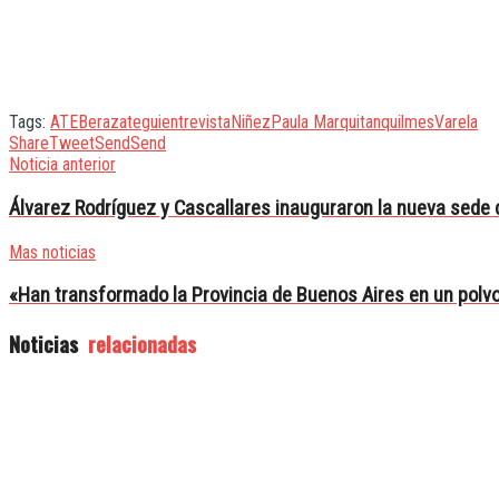
Tags:
ATE
Berazategui
entrevista
Niñez
Paula Marquitan
quilmes
Varela
Share
Tweet
Send
Send
Noticia anterior
Álvarez Rodríguez y Cascallares inauguraron la nueva sede 
Mas noticias
«Han transformado la Provincia de Buenos Aires en un polvo
Noticias
relacionadas