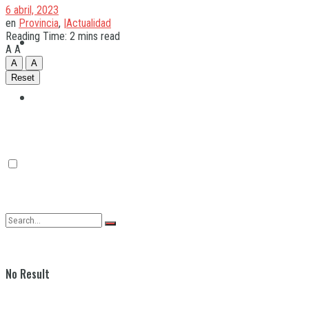
6 abril, 2023
en
Provincia
,
|Actualidad
Reading Time: 2 mins read
Quilmes
A
A
A
A
Reset
Varela
No Result