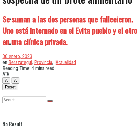
Se suman a las dos personas que fallecieron.
Quilmes
Uno está internado en el Evita pueblo y el otro
en una clínica privada.
Varela
30 enero, 2023
en
Berazategui
,
Provincia
,
|Actualidad
Reading Time: 4 mins read
A
A
A
A
Reset
No Result