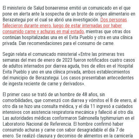
El ministerio de Salud bonaerense emitió un comunicado en el que
pone en alerta ante la sospecha de un brote de origen alimentario en
Berazategui por el cual se abrió una investigación.
Dos personas
fallecieron durante enero, luego de estar internadas por haber
consumido carne y achuras en mal estado,
mientras que otras dos
continúan hospitalizadas una en el Evita Pueblo y otra en una clínica
privada. Dan recomendaciones para el consumo de carne.
Según relata el comunicado ministerial «Entre las primeras tres
semanas del mes de enero de 2023 fueron notificados cuatro casos
de adultos internados por diarrea aguda, tres de ellos en el Hospital
Evita Pueblo y uno en una clínica privada, ambos establecimientos
del municipio de Berazategui. Los casos presentaban antecedentes
de ingesta reciente de carne y derivados».
El primer caso se trató de un hombre de 48 años, sin
comorbilidades, que comenzó con diarrea y vómitos el 8 de enero, al
otro día se hizo una consulta médica, y el día 11 ingresó a cuidados
intensivos con asistencia respiratoria mecánica y falleció al otro día.
Las autoridades médicas conformaron Salmonella typhimurium en el
Laboratorio Nacional de Referencia. El hombre confirmó haber
consumido achuras y carne con sabor desagradable el día 7 de
enero. Se realizó clausura y decomiso de alimentos en la carnicería