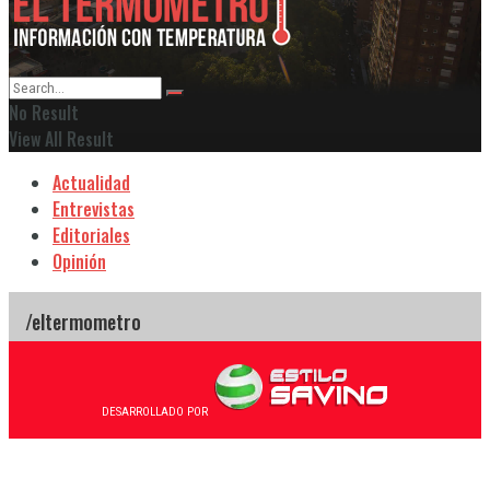
No Result
View All Result
Actualidad
Entrevistas
Editoriales
Opinión
DESARROLLADO POR