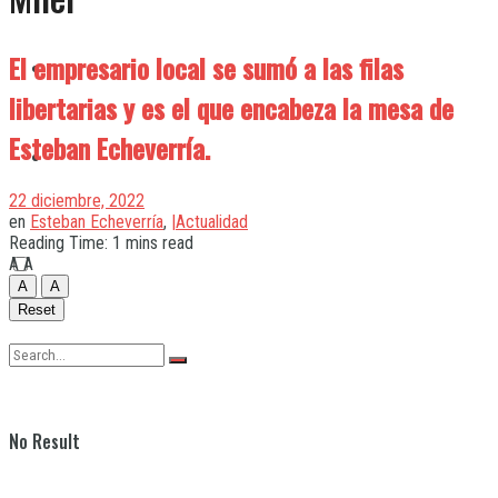
El empresario local se sumó a las filas
Quilmes
libertarias y es el que encabeza la mesa de
Esteban Echeverría.
Varela
22 diciembre, 2022
en
Esteban Echeverría
,
|Actualidad
Reading Time: 1 mins read
A
A
A
A
Reset
No Result