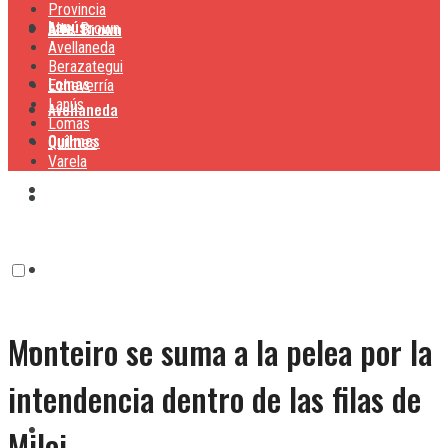
Provincia
Lanús
Alte. Brown
Alte. Brown
Avellaneda
Berazategui
Lomas
Echeverría
Lanús
Avellaneda
Lomas
Quilmes
Quilmes
Varela
Berazategui
Varela
Echeverría
Monteiro se suma a la pelea por la
Lanús
intendencia dentro de las filas de
Lomas
Milei