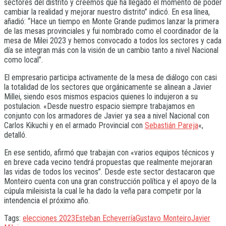
sectores del distrito y creemos que ha llegado el momento de poder
cambiar la realidad y mejorar nuestro distrito” indicó. En esa línea,
añadió: “Hace un tiempo en Monte Grande pudimos lanzar la primera
de las mesas provinciales y fui nombrado como el coordinador de la
mesa de Milei 2023 y hemos convocado a todos los sectores y cada
día se integran más con la visión de un cambio tanto a nivel Nacional
como local”.
El empresario participa activamente de la mesa de diálogo con casi
la totalidad de los sectores que orgánicamente se alinean a Javier
Millei, siendo esos mismos espacios quienes lo indujeron a su
postulacion. «Desde nuestro espacio siempre trabajamos en
conjunto con los armadores de Javier ya sea a nivel Nacional con
Carlos Kikuchi y en el armado Provincial con
Sebastián Pareja
«,
detalló.
En ese sentido, afirmó que trabajan con «varios equipos técnicos y
en breve cada vecino tendrá propuestas que realmente mejoraran
las vidas de todos los vecinos”. Desde este sector destacaron que
Monteiro cuenta con una gran construcción política y el apoyo de la
cúpula mileisista la cual le ha dado la veña para competir por la
intendencia el próximo año.
Tags:
elecciones 2023
Esteban Echeverría
Gustavo Monteiro
Javier