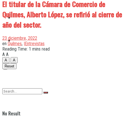
El titular de la Cámara de Comercio de
Quilmes, Alberto López, se refirió al cierre de
Quilmes
año del sector.
23 diciembre, 2022
Varela
en
Quilmes
,
|Entrevistas
Reading Time: 1 mins read
A
A
A
A
Reset
No Result