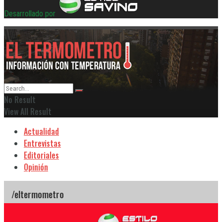
Desarrollado por
No Result
View All Result
Actualidad
Entrevistas
Editoriales
Opinión