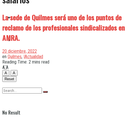
La sede de Quilmes será uno de los puntos de
Quilmes
reclamo de los profesionales sindicalizados en
AMRA.
Varela
20 diciembre, 2022
en
Quilmes
,
|Actualidad
Reading Time: 2 mins read
A
A
A
A
Reset
No Result