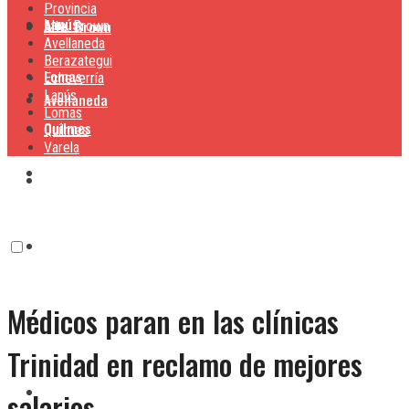
Provincia
Lanús
Alte. Brown
Alte. Brown
Avellaneda
Berazategui
Lomas
Echeverría
Lanús
Avellaneda
Lomas
Quilmes
Quilmes
Varela
Berazategui
Varela
Echeverría
Médicos paran en las clínicas
Lanús
Trinidad en reclamo de mejores
Lomas
salarios