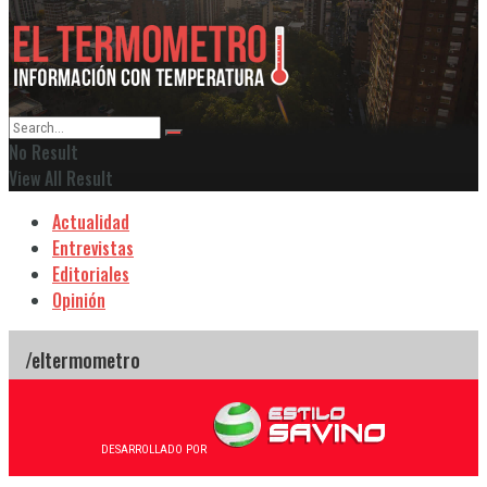
No Result
View All Result
Actualidad
Entrevistas
Editoriales
Opinión
DESARROLLADO POR