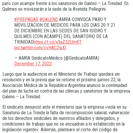
paro con acampe frente a los sanatorios de Galeno – La Trinidad. En
Quilmes se moviizarán a la sede de la Avenida Pellegrini.
#PREPAGAS
#GALENO
AMRA CONVOCA PARO Y
MOVILIZACION DE MEDICOS PARA LOS DIAS 20 Y 21
DE DICIEMBRE EN LAS SEDES DE SAN ISIDRO Y
QUILMES (CON ACAMPE) DEL SANATORIO DE LA
TRINIDAD
https://t.co/x9aZ3ZUmKT
pic.twitter.com/cvHAC2juXI
— AMRA SindicatoMédico (@SindicatoAMRA)
December 17, 2022
Luego que la audiecncia en el Ministerio de Trabajo quedara sin
resolución y en la previa que se retome el próximo jueves 22, la
Asociación Médica de la República Argentina anunció la continuidad
del plan de lucha en contra de las clínicas y sanatorios de la empresa
Galeno – La Trinidad.
El sindicato denunció ante el ministerio que la empresa «viola en su
Sanatorio de La Trinida la falta de recomposición salarial, vulneración
de los derechos sindicales de nuestros afiliados y delegados, y
condiciones de trabajo que no se encuadran a lo establecido en la
legislación vigente». Además, plantearo el corte del código de