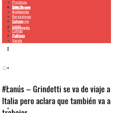
Provincia
Lanús
Alte. Brown
Alte. Brown
Avellaneda
Berazategui
Lomas
Echeverría
Lanús
Avellaneda
Lomas
Quilmes
Quilmes
Varela
Berazategui
Varela
Echeverría
#Lanús – Grindetti se va de viaje a
Lanús
Italia pero aclara que también va a
Lomas
trabajar