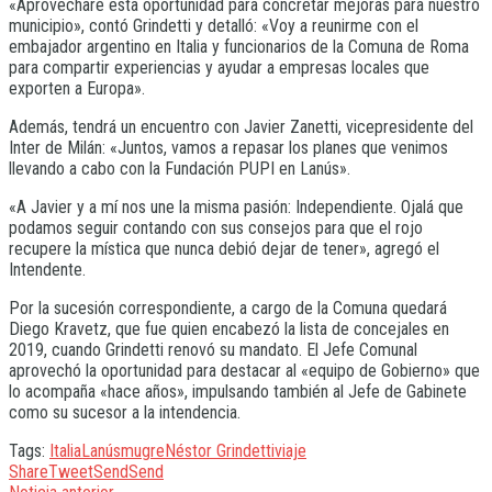
«Aprovecharé esta oportunidad para concretar mejoras para nuestro
municipio», contó Grindetti y detalló: «Voy a reunirme con el
embajador argentino en Italia y funcionarios de la Comuna de Roma
para compartir experiencias y ayudar a empresas locales que
exporten a Europa».
Además, tendrá un encuentro con Javier Zanetti, vicepresidente del
Inter de Milán: «Juntos, vamos a repasar los planes que venimos
llevando a cabo con la Fundación PUPI en Lanús».
«A Javier y a mí nos une la misma pasión: Independiente. Ojalá que
podamos seguir contando con sus consejos para que el rojo
recupere la mística que nunca debió dejar de tener», agregó el
Intendente.
Por la sucesión correspondiente, a cargo de la Comuna quedará
Diego Kravetz, que fue quien encabezó la lista de concejales en
2019, cuando Grindetti renovó su mandato. El Jefe Comunal
aprovechó la oportunidad para destacar al «equipo de Gobierno» que
lo acompaña «hace años», impulsando también al Jefe de Gabinete
como su sucesor a la intendencia.
Tags:
Italia
Lanús
mugre
Néstor Grindetti
viaje
Share
Tweet
Send
Send