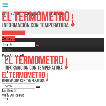
Zona Sur Bs. As. Argentina, 6 de agosto
RADIO EN VIVO
Contacto
Provincia
No Result
View All Result
Alte. Brown
Avellaneda
Berazategui
No Result
Provincia
View All Result
Echeverría