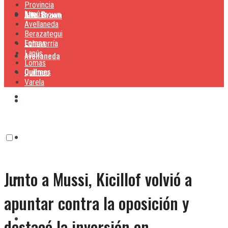
Provincia
Lanús
Alte. Brown
Alte. Brown
Avellaneda
Berazategui
Lomas
Echeverría
Lanús
Avellaneda
Lomas
Quilmes
Quilmes
Varela
Berazategui
Varela
Echeverría
Junto a Mussi, Kicillof volvió a
Lanús
apuntar contra la oposición y
Lomas
destacó la inversión en