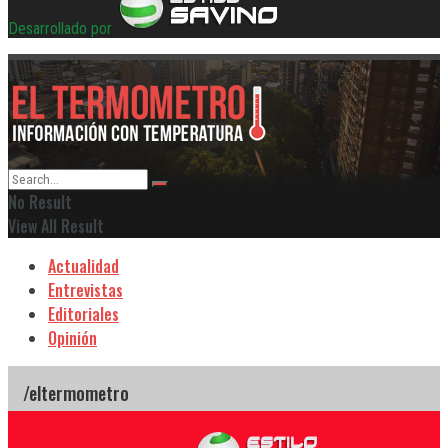
Desarrollado por
No Result
View All Result
Actualidad
Entrevistas
Editoriales
Opinión