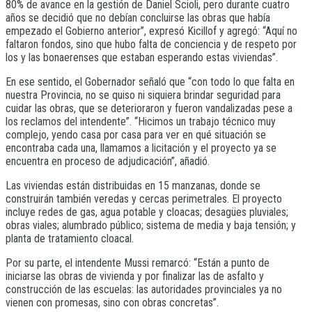
80% de avance en la gestión de Daniel Scioli, pero durante cuatro
años se decidió que no debían concluirse las obras que había
empezado el Gobierno anterior”, expresó Kicillof y agregó: “Aquí no
faltaron fondos, sino que hubo falta de conciencia y de respeto por
los y las bonaerenses que estaban esperando estas viviendas”.
En ese sentido, el Gobernador señaló que “con todo lo que falta en
nuestra Provincia, no se quiso ni siquiera brindar seguridad para
cuidar las obras, que se deterioraron y fueron vandalizadas pese a
los reclamos del intendente”. “Hicimos un trabajo técnico muy
complejo, yendo casa por casa para ver en qué situación se
encontraba cada una, llamamos a licitación y el proyecto ya se
encuentra en proceso de adjudicación”, añadió.
Las viviendas están distribuidas en 15 manzanas, donde se
construirán también veredas y cercas perimetrales. El proyecto
incluye redes de gas, agua potable y cloacas; desagües pluviales;
obras viales; alumbrado público; sistema de media y baja tensión; y
planta de tratamiento cloacal.
Por su parte, el intendente Mussi remarcó: “Están a punto de
iniciarse las obras de vivienda y por finalizar las de asfalto y
construcción de las escuelas: las autoridades provinciales ya no
vienen con promesas, sino con obras concretas”.