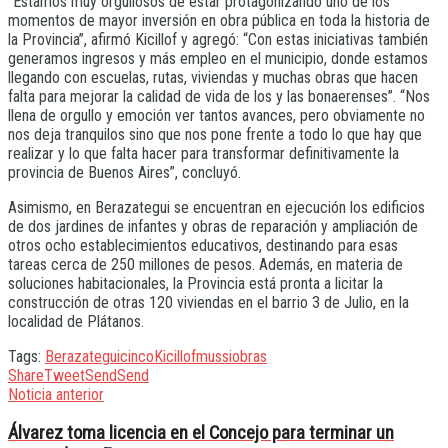
“Estamos muy orgullosos de estar protagonizando uno de los
momentos de mayor inversión en obra pública en toda la historia de
la Provincia”, afirmó Kicillof y agregó: “Con estas iniciativas también
generamos ingresos y más empleo en el municipio, donde estamos
llegando con escuelas, rutas, viviendas y muchas obras que hacen
falta para mejorar la calidad de vida de los y las bonaerenses”. “Nos
llena de orgullo y emoción ver tantos avances, pero obviamente no
nos deja tranquilos sino que nos pone frente a todo lo que hay que
realizar y lo que falta hacer para transformar definitivamente la
provincia de Buenos Aires”, concluyó.
Asimismo, en Berazategui se encuentran en ejecución los edificios
de dos jardines de infantes y obras de reparación y ampliación de
otros ocho establecimientos educativos, destinando para esas
tareas cerca de 250 millones de pesos. Además, en materia de
soluciones habitacionales, la Provincia está pronta a licitar la
construcción de otras 120 viviendas en el barrio 3 de Julio, en la
localidad de Plátanos.
Tags:
Berazategui
cinco
Kicillof
mussi
obras
Share
Tweet
Send
Send
Noticia anterior
Álvarez toma licencia en el Concejo para terminar un