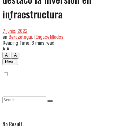
infraestructura
Quilmes
7 junio, 2022
en
Berazategui
,
|Engacetillados
Reading Time: 3 mins read
Varela
A
A
A
A
Reset
No Result