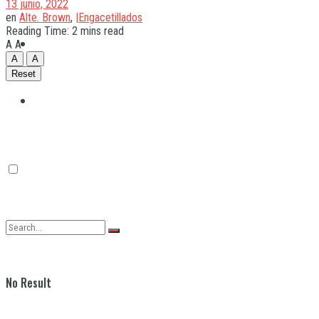
13 junio, 2022
en
Alte. Brown
,
|Engacetillados
Reading Time: 2 mins read
Quilmes
A
A
A
A
Reset
Varela
No Result