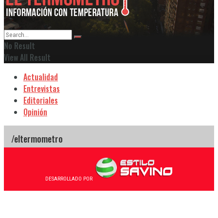
No Result
View All Result
Actualidad
Entrevistas
Editoriales
Opinión
DESARROLLADO POR