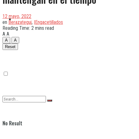
12 mayo, 2022
Quilmes
en
Berazategui
,
|Engacetillados
Reading Time: 2 mins read
A
A
A
A
Varela
Reset
No Result