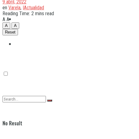
9 abril, 2022
en
Varela
,
|Actualidad
Reading Time: 2 mins read
Quilmes
A
A
A
A
Reset
Varela
No Result