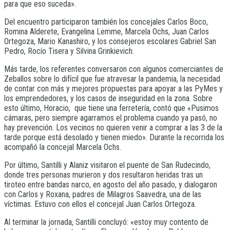
para que eso suceda».
Del encuentro participaron también los concejales Carlos Boco,
Romina Alderete, Evangelina Lemme, Marcela Ochs, Juan Carlos
Ortegoza, Mario Kanashiro, y los consejeros escolares Gabriel San
Pedro, Rocío Tisera y Silvina Grinkievich.
Más tarde, los referentes conversaron con algunos comerciantes de
Zeballos sobre lo difícil que fue atravesar la pandemia, la necesidad
de contar con más y mejores propuestas para apoyar a las PyMes y
los emprendedores, y los casos de inseguridad en la zona. Sobre
esto último, Horacio, que tiene una ferretería, contó que «Pusimos
cámaras, pero siempre agarramos el problema cuando ya pasó, no
hay prevención. Los vecinos no quieren venir a comprar a las 3 de la
tarde porque está desolado y tienen miedo». Durante la recorrida los
acompañó la concejal Marcela Ochs.
Por último, Santilli y Alaniz visitaron el puente de San Rudecindo,
donde tres personas murieron y dos resultaron heridas tras un
tiroteo entre bandas narco, en agosto del año pasado, y dialogaron
con Carlos y Roxana, padres de Milagros Saavedra, una de las
víctimas. Estuvo con ellos el concejal Juan Carlos Ortegoza.
Al terminar la jornada, Santilli concluyó: «estoy muy contento de