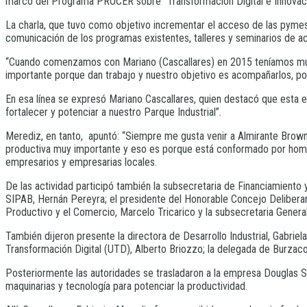
marco del Programa PROCER sobre “Transformación Digital e Innovaci
La charla, que tuvo como objetivo incrementar el acceso de las pymes 
comunicación de los programas existentes, talleres y seminarios de act
“Cuando comenzamos con Mariano (Cascallares) en 2015 teníamos mucho
importante porque dan trabajo y nuestro objetivo es acompañarlos, po
En esa línea se expresó Mariano Cascallares, quien destacó que esta e
fortalecer y potenciar a nuestro Parque Industrial”.
Merediz, en tanto, apuntó: “Siempre me gusta venir a Almirante Brown 
productiva muy importante y eso es porque está conformado por hombr
empresarios y empresarias locales.
De las actividad participó también la subsecretaria de Financiamiento
SIPAB, Hernán Pereyra; el presidente del Honorable Concejo Deliberan
Productivo y el Comercio, Marcelo Tricarico y la subsecretaria Genera
También dijeron presente la directora de Desarrollo Industrial, Gabrie
Transformación Digital (UTD), Alberto Briozzo; la delegada de Burzac
Posteriormente las autoridades se trasladaron a la empresa Douglas S.A
maquinarias y tecnología para potenciar la productividad.