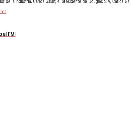
dor de la industria, Carlos Galán; el presidente de Douglas S.A, Carlos Ga
tres
 al FMI