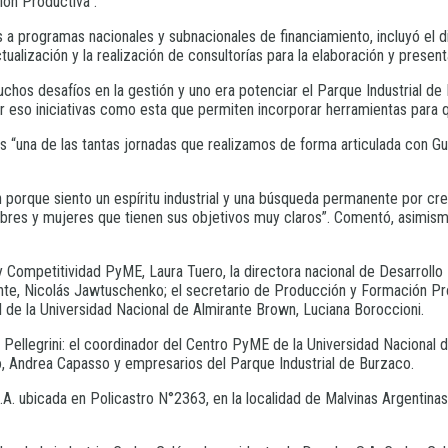
ón Productiva”.
a programas nacionales y subnacionales de financiamiento, incluyó el d
ualización y la realización de consultorías para la elaboración y prese
s desafíos en la gestión y uno era potenciar el Parque Industrial de
r eso iniciativas como esta que permiten incorporar herramientas para q
s “una de las tantas jornadas que realizamos de forma articulada con Gu
porque siento un espíritu industrial y una búsqueda permanente por cre
es y mujeres que tienen sus objetivos muy claros”. Comentó, asimismo
 y Competitividad PyME, Laura Tuero, la directora nacional de Desarrollo
te, Nicolás Jawtuschenko; el secretario de Producción y Formación Prof
l de la Universidad Nacional de Almirante Brown, Luciana Boroccioni.
la Pellegrini: el coordinador del Centro PyME de la Universidad Nacional
o, Andrea Capasso y empresarios del Parque Industrial de Burzaco.
. ubicada en Policastro N°2363, en la localidad de Malvinas Argentinas, 