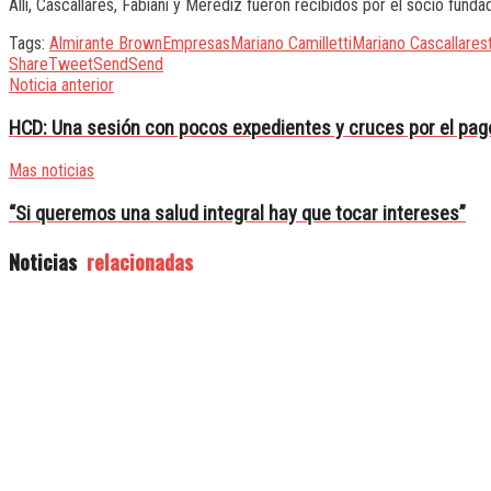
Allí, Cascallares, Fabiani y Merediz fueron recibidos por el socio funda
Tags:
Almirante Brown
Empresas
Mariano Camilletti
Mariano Cascallares
Share
Tweet
Send
Send
Noticia anterior
HCD: Una sesión con pocos expedientes y cruces por el pago
Mas noticias
“Si queremos una salud integral hay que tocar intereses”
Noticias
relacionadas