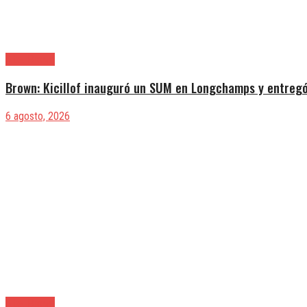
Alte. Brown
Brown: Kicillof inauguró un SUM en Longchamps y entregó
6 agosto, 2026
Alte. Brown