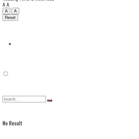
A
A
A
A
Reset
Quilmes
Varela
No Result