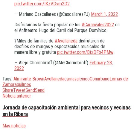
pic.twitter.com/IKzVDvm2D2
— Mariano Cascallares (@CascallaresPJ)
March 1, 2022
Disfrutamos la fiesta popular de los
#Carnavales2022
en
el Anfiteatro Hugo del Carril del Parque Domínico.
?Miles de familias de
#Avellaneda
disfrutaron de
desfiles de murgas y espectáculos musicales de
manera libre y gratuita
pic.twitter.com/BtxDFb4PMw
— Alejo Chornobroff (@AleChornobroff)
February 28,
2022
Tags:
Almirante Brown
Avellaneda
carnaval
cinco
Conurbano
Lomas de
Zamora
quilmes
Share
Tweet
Send
Send
Noticia anterior
Jornada de capacitación ambiental para vecinos y vecinas
en la Ribera
Mas noticias