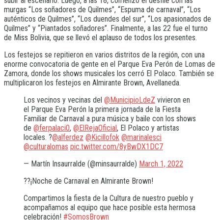
subir al escenario. Luego, a las 18, comenzó el desfile con las
murgas “Los soñadores de Quilmes”, “Espuma de carnaval”, “Los
auténticos de Quilmes”, “Los duendes del sur”, “Los apasionados de
Quilmes” y “Piantados soñadores”. Finalmente, a las 22 fue el turno
de Miss Bolivia, que se llevó el aplauso de todos los presentes.
Los festejos se repitieron en varios distritos de la región, con una
enorme convocatoria de gente en el Parque Eva Perón de Lomas de
Zamora, donde los shows musicales los cerró El Polaco. También se
multiplicaron los festejos en Almirante Brown, Avellaneda.
Los vecinos y vecinas del
@MunicipioLdeZ
vivieron en
el Parque Eva Perón la primera jornada de la Fiesta
Familiar de Carnaval a pura música y baile con los shows
de
@ferpalaci0
,
@ElRejaOficial
, El Polaco y artistas
locales. ?
@alferdez
@Kicillofok
@marinalesci
@culturalomas
pic.twitter.com/8yBwDX1DC7
— Martín Insaurralde (@minsaurralde)
March 1, 2022
??¡Noche de Carnaval en Almirante Brown!
Compartimos la fiesta de la Cultura de nuestro pueblo y
acompañamos al equipo que hace posible esta hermosa
celebración!
#SomosBrown