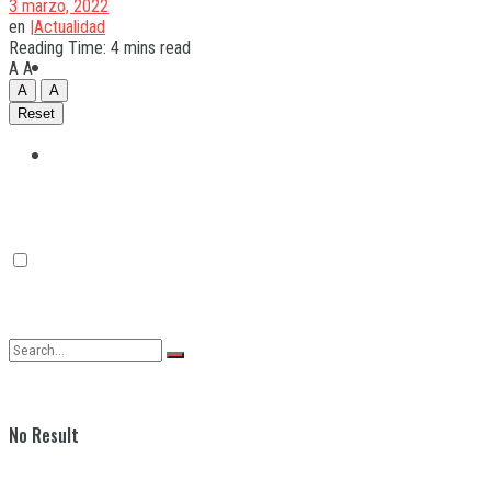
3 marzo, 2022
en
|Actualidad
Reading Time: 4 mins read
Quilmes
A
A
A
A
Reset
Varela
No Result