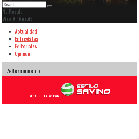
No Result
View All Result
Actualidad
Entrevistas
Editoriales
Opinión
DESARROLLADO POR