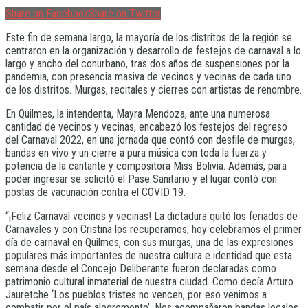
Share on Facebook
Share on Twitter
Este fin de semana largo, la mayoría de los distritos de la región se
centraron en la organización y desarrollo de festejos de carnaval a lo
largo y ancho del conurbano, tras dos años de suspensiones por la
pandemia, con presencia masiva de vecinos y vecinas de cada uno
de los distritos. Murgas, recitales y cierres con artistas de renombre.
En Quilmes, la intendenta, Mayra Mendoza, ante una numerosa
cantidad de vecinos y vecinas, encabezó los festejos del regreso
del Carnaval 2022, en una jornada que contó con desfile de murgas,
bandas en vivo y un cierre a pura música con toda la fuerza y
potencia de la cantante y compositora Miss Bolivia. Además, para
poder ingresar se solicitó el Pase Sanitario y el lugar contó con
postas de vacunación contra el COVID 19.
“¡Feliz Carnaval vecinos y vecinas! La dictadura quitó los feriados de
Carnavales y con Cristina los recuperamos, hoy celebramos el primer
día de carnaval en Quilmes, con sus murgas, una de las expresiones
populares más importantes de nuestra cultura e identidad que esta
semana desde el Concejo Deliberante fueron declaradas como
patrimonio cultural inmaterial de nuestra ciudad. Como decía Arturo
Jauretche ‘Los pueblos tristes no vencen, por eso venimos a
combatir por el país alegremente’. Nos acompañaron bandas locales,