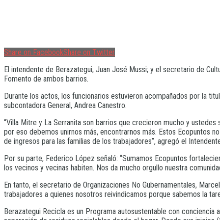
Share on Facebook
Share on Twitter
El intendente de Berazategui, Juan José Mussi; y el secretario de Cult
Fomento de ambos barrios.
Durante los actos, los funcionarios estuvieron acompañados por la titul
subcontadora General, Andrea Canestro.
“Villa Mitre y La Serranita son barrios que crecieron mucho y ustede
por eso debemos unirnos más, encontrarnos más. Estos Ecopuntos no s
de ingresos para las familias de los trabajadores”, agregó el Intendent
Por su parte, Federico López señaló: “Sumamos Ecopuntos fortalecien
los vecinos y vecinas habiten. Nos da mucho orgullo nuestra comunidad
En tanto, el secretario de Organizaciones No Gubernamentales, Marcelo
trabajadores a quienes nosotros reivindicamos porque sabemos la tare
Berazategui Recicla es un Programa autosustentable con conciencia ambi