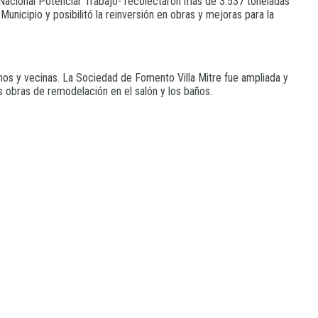
a Nacional Potenciar Trabajo- recolectaron más de 3.537 toneladas
Municipio y posibilitó la reinversión en obras y mejoras para la
s y vecinas. La Sociedad de Fomento Villa Mitre fue ampliada y
s obras de remodelación en el salón y los baños.