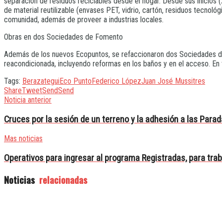
separación de residuos reciclables desde el hogar. Desde sus inicios 
de material reutilizable (envases PET, vidrio, cartón, residuos tecnológ
comunidad, además de proveer a industrias locales.
Obras en dos Sociedades de Fomento
Además de los nuevos Ecopuntos, se refaccionaron dos Sociedades de
reacondicionada, incluyendo reformas en los baños y en el acceso. En 
Tags:
Berazategui
Eco Punto
Federico López
Juan José Mussi
tres
Share
Tweet
Send
Send
Noticia anterior
Cruces por la sesión de un terreno y la adhesión a las Parad
Mas noticias
Operativos para ingresar al programa Registradas, para tra
Noticias
relacionadas