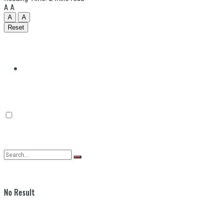
A
A
A
A
Reset
Quilmes
Varela
No Result