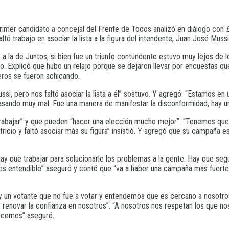
primer candidato a concejal del Frente de Todos analizó en diálogo con
tó trabajo en asociar la lista a la figura del intendente, Juan José Mussi
 a la de Juntos, si bien fue un triunfo contundente estuvo muy lejos de 
po. Explicó que hubo un relajo porque se dejaron llevar por encuestas q
eros se fueron achicando.
 pero nos faltó asociar la lista a él” sostuvo. Y agregó: “Estamos en
pasando muy mal. Fue una manera de manifestar la disconformidad, hay un
trabajar” y que pueden “hacer una elección mucho mejor”. “Tenemos que 
cio y faltó asociar más su figura” insistió. Y agregó que su campaña es
ay que trabajar para solucionarle los problemas a la gente. Hay que se
 es entendible” aseguró y contó que “va a haber una campaña mas fuerte
y un votante que no fue a votar y entendemos que es cercano a nosotros
renovar la confianza en nosotros”. “A nosotros nos respetan los que no
acemos” aseguró.