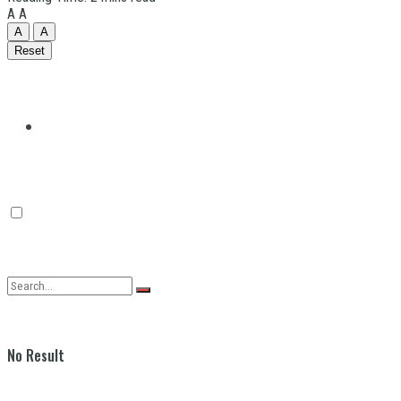
A
A
A
A
Reset
Quilmes
Varela
No Result