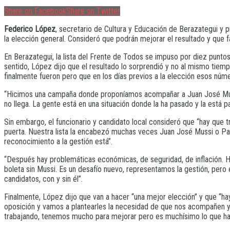
Share on Facebook
Share on Twitter
Federico López
, secretario de Cultura y Educación de Berazategui y 
la elección general. Consideró que podrán mejorar el resultado y que fal
En Berazategui, la lista del Frente de Todos se impuso por diez puntos
sentido, López dijo que el resultado lo sorprendió y no al mismo tiem
finalmente fueron pero que en los días previos a la elección esos núm
“Hicimos una campaña donde proponíamos acompañar a Juan José Mussi,
no llega. La gente está en una situación donde la ha pasado y la está 
Sin embargo, el funcionario y candidato local consideró que “hay que 
puerta. Nuestra lista la encabezó muchas veces Juan José Mussi o Patri
reconocimiento a la gestión está”.
“Después hay problemáticas económicas, de seguridad, de inflación. H
boleta sin Mussi. Es un desafío nuevo, representamos la gestión, pero
candidatos, con y sin él”.
Finalmente, López dijo que van a hacer “una mejor elección” y que “ha
oposición y vamos a plantearles la necesidad de que nos acompañen y 
trabajando, tenemos mucho para mejorar pero es muchísimo lo que h