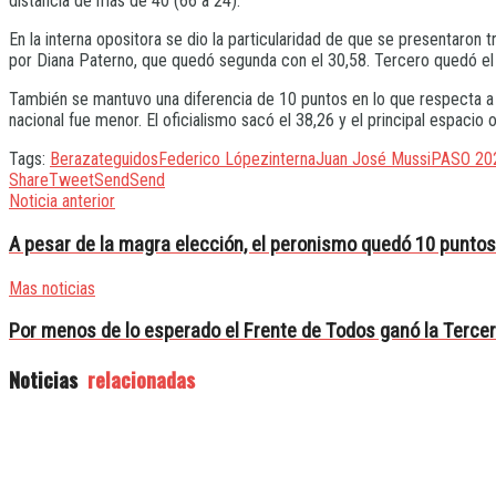
distancia de más de 40 (66 a 24).
En la interna opositora se dio la particularidad de que se presentaron t
por Diana Paterno, que quedó segunda con el 30,58. Tercero quedó el 
También se mantuvo una diferencia de 10 puntos en lo que respecta a la 
nacional fue menor. El oficialismo sacó el 38,26 y el principal espacio 
Tags:
Berazategui
dos
Federico López
interna
Juan José Mussi
PASO 20
Share
Tweet
Send
Send
Noticia anterior
A pesar de la magra elección, el peronismo quedó 10 puntos
Mas noticias
Por menos de lo esperado el Frente de Todos ganó la Terce
Noticias
relacionadas