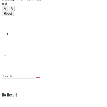
A
A
A
A
Reset
Quilmes
Varela
No Result