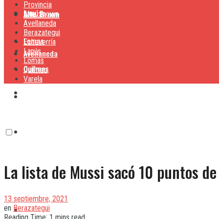
Provincia
Lanús
Alte. Brown
Alte. Brown
Avellaneda
Berazategui
Lomas
Echeverría
Lanús
Avellaneda
Lomas
Quilmes
Quilmes
Varela
Berazategui
Varela
Echeverría
La lista de Mussi sacó 10 puntos de
Lanús
13 septiembre, 2021
en
Berazategui
Lomas
Reading Time: 1 mins read