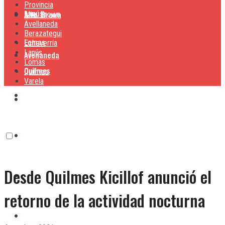
Provincia
Lanús
Alte. Brown
Alte. Brown
Avellaneda
Berazategui
Lomas
Echeverría
Lanús
Avellaneda
Lomas
Quilmes
Quilmes
Varela
Berazategui
Varela
Echeverría
Desde Quilmes Kicillof anunció el
Lanús
retorno de la actividad nocturna
Lomas