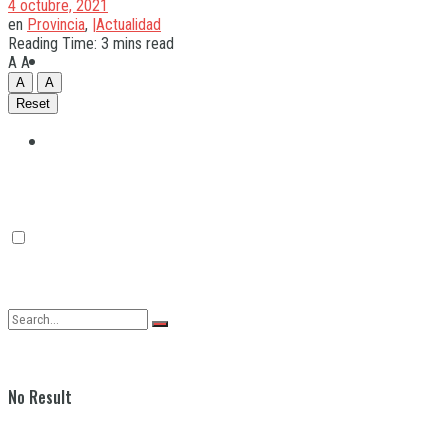
4 octubre, 2021
en
Provincia
,
|Actualidad
Reading Time: 3 mins read
Quilmes
A
A
A
A
Reset
Varela
No Result