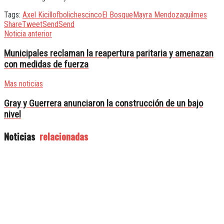
Tags:
Axel Kicillof
boliches
cinco
El Bosque
Mayra Mendoza
quilmes
Share
Tweet
Send
Send
Noticia anterior
Municipales reclaman la reapertura paritaria y amenazan
con medidas de fuerza
Mas noticias
Gray y Guerrera anunciaron la construcción de un bajo
nivel
Noticias
relacionadas