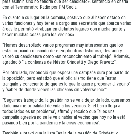
para asumir, sino no tendría que ser candidato», sentenció en charla
con el Termómetro Radio por FM Secla.
En cuanto a su lugar en la comuna, sostuvo que al haber estado en
varias funciones y hoy tener a cargo una secretaría que abarca varias
áreas le permitió «trabajar en distintos lugares con mucha gente y
hacer muchas cosas para los vecinos».
“Hemos desarrollado varios programas muy interesantes que los
están copiando o usando de ejemplo otros distintos», destacó y
valoró su candidatura cómo «un reconocimiento al trabajo”. Además,
agradeció “la confianza de Néstor Grindetti y Diego Kravetz”.
Por otro lado, reconoció que espera una campaña dura por parte de
la oposición, pero enfatizó que el oficialismo tiene que “estar
tranquilo y consciente de que es lo que le quiere proponer al vecino”
y “saber de dónde vienen las chicanas sin volverse loco”.
“Seguimos trabajando, la gestión no se va a dejar de lado, queremos
darle una mejor calidad de vida a los vecinos. Si el barro llega a
todos lados es un problema”, afirmó y recalcó que “si es una
campaña agresiva no se le va a hablar al vecino que hoy no la está
pasando bien por la pandemia y la crisis económica”.
También subrayó que la lista “es la de la gestión de Grindetti y