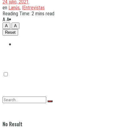
24 julio, 2021
en
Lanús
,
|Entrevistas
Reading Time: 2 mins read
Quilmes
A
A
A
A
Reset
Varela
No Result