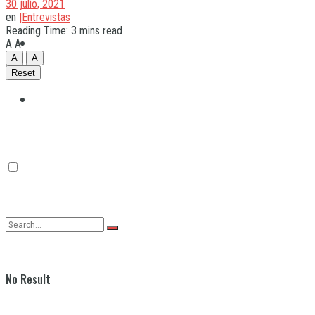
30 julio, 2021
en
|Entrevistas
Reading Time: 3 mins read
Quilmes
A
A
A
A
Reset
Varela
No Result