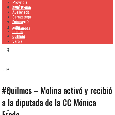
Provincia
Lanús
Alte. Brown
Alte. Brown
Avellaneda
Berazategui
Lomas
Echeverría
Lanús
Avellaneda
Lomas
Quilmes
Quilmes
Varela
Berazategui
Varela
Echeverría
#Quilmes – Molina activó y recibió
Lanús
a la diputada de la CC Mónica
Lomas
Frade