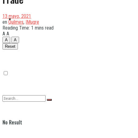
13 mayo, 2021
Quilmes
en
Quilmes
,
|Mugre
Reading Time: 1 mins read
A
A
A
A
Varela
Reset
No Result