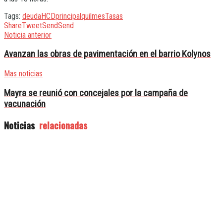
Tags:
deuda
HCD
principal
quilmes
Tasas
Share
Tweet
Send
Send
Noticia anterior
Avanzan las obras de pavimentación en el barrio Kolynos
Mas noticias
Mayra se reunió con concejales por la campaña de
vacunación
Noticias
relacionadas