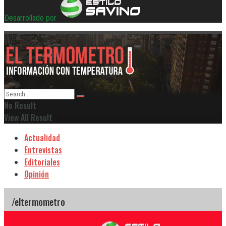
Desarrollado por
No Result
View All Result
Actualidad
Entrevistas
Editoriales
Opinión