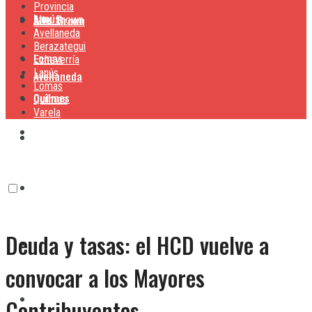
Provincia
Lanús
Alte. Brown
Alte. Brown
Avellaneda
Berazategui
Lomas
Echeverría
Lanús
Avellaneda
Lomas
Quilmes
Quilmes
Varela
Berazategui
Varela
Echeverría
Deuda y tasas: el HCD vuelve a
Lanús
convocar a los Mayores
Lomas
Contribuyentes