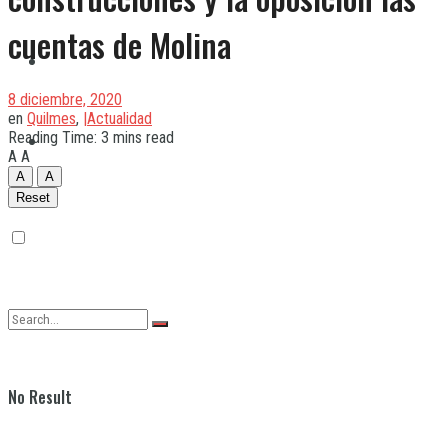
cuentas de Molina
Quilmes
8 diciembre, 2020
en
Quilmes
,
|Actualidad
Reading Time: 3 mins read
Varela
A
A
A
A
Reset
No Result