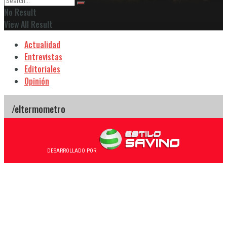
No Result
View All Result
Actualidad
Entrevistas
Editoriales
Opinión
DESARROLLADO POR