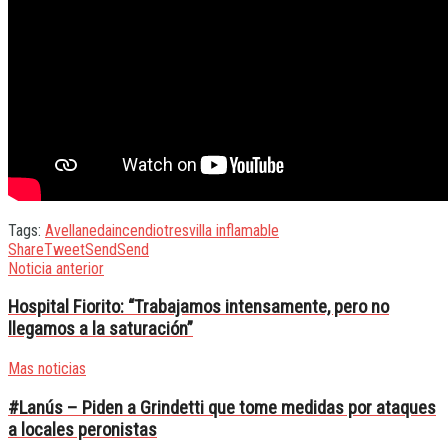
Tags:
Avellaneda
incendio
tres
villa inflamable
Share
Tweet
Send
Send
Noticia anterior
Hospital Fiorito: “Trabajamos intensamente, pero no
llegamos a la saturación”
Mas noticias
#Lanús – Piden a Grindetti que tome medidas por ataques
a locales peronistas