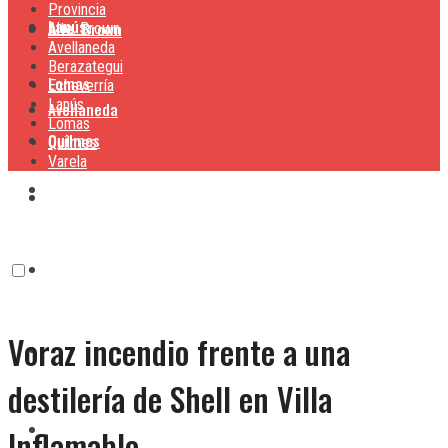
Provincia
Lanús
Alte. Brown
Alte. Brown
Avellaneda
Berazategui
Lomas
Echeverría
Lanús
Avellaneda
Lomas
Quilmes
Quilmes
Varela
Berazategui
Varela
Echeverría
Voraz incendio frente a una
Lanús
destilería de Shell en Villa
Lomas
Inflamable