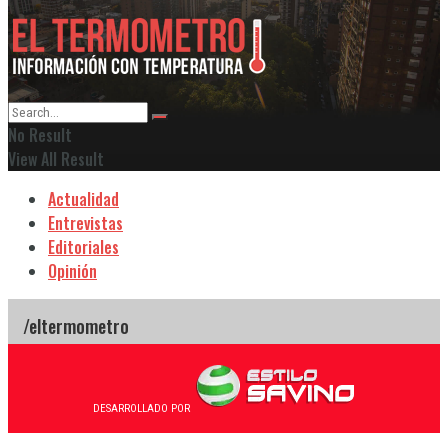
No Result
View All Result
Actualidad
Entrevistas
Editoriales
Opinión
DESARROLLADO POR