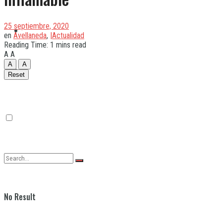
25 septiembre, 2020
Quilmes
en
Avellaneda
,
|Actualidad
Reading Time: 1 mins read
A
A
A
A
Varela
Reset
No Result