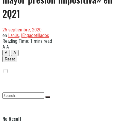
2021
Quilmes
25 septiembre, 2020
en
Lanús
,
|Engacetillados
Reading Time: 1 mins read
Varela
A
A
A
A
Reset
No Result