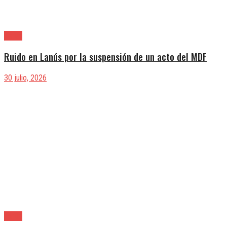
Lanús
Ruido en Lanús por la suspensión de un acto del MDF
30 julio, 2026
Lanús