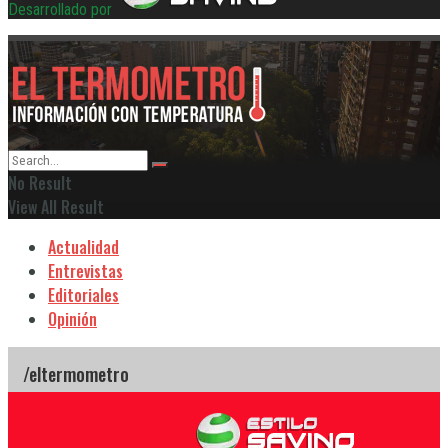
Desarrollado por
No Result
View All Result
Actualidad
Entrevistas
Editoriales
Opinión