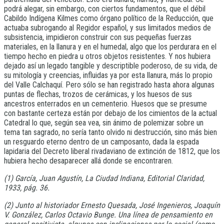
podrá alegar, sin embargo, con ciertos fundamentos, que el débil
Cabildo Indígena Kilmes como órgano político de la Reducción, que
actuaba subrogando al Regidor español, y sus limitados medios de
subsistencia, impidieron construir con sus pequeñas fuerzas
materiales, en la llanura y en el humedal, algo que los perdurara en el
tiempo hecho en piedra u otros objetos resistentes. Y nos hubiera
dejado así un legado tangible y descriptible poderoso, de su vida, de
su mitología y creencias, influidas ya por esta llanura, más lo propio
del Valle Calchaquí. Pero sólo se han registrado hasta ahora algunas
puntas de flechas, trozos de cerámicas, y los huesos de sus
ancestros enterrados en un cementerio. Huesos que se presume
con bastante certeza están por debajo de los cimientos de la actual
Catedral lo que, según sea vea, sin ánimo de polemizar sobre un
tema tan sagrado, no sería tanto olvido ni destrucción, sino más bien
un resguardo eterno dentro de un camposanto, dada la espada
lapidaria del Decreto liberal rivadaviano de extinción de 1812, que los
hubiera hecho desaparecer allá donde se encontraren.
(1) García, Juan Agustín, La Ciudad Indiana, Editorial Claridad,
1933, pág. 36.
(2) Junto al historiador Ernesto Quesada, José Ingenieros, Joaquín
V. González, Carlos Octavio Bunge. Una línea de pensamiento en