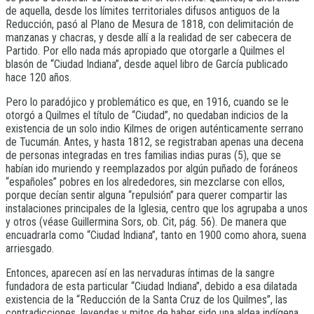
de aquella, desde los límites territoriales difusos antiguos de la
Reducción, pasó al Plano de Mesura de 1818, con delimitación de
manzanas y chacras, y desde allí a la realidad de ser cabecera de
Partido. Por ello nada más apropiado que otorgarle a Quilmes el
blasón de “Ciudad Indiana”, desde aquel libro de García publicado
hace 120 años.
Pero lo paradójico y problemático es que, en 1916, cuando se le
otorgó a Quilmes el título de “Ciudad”, no quedaban indicios de la
existencia de un solo indio Kilmes de origen auténticamente serrano
de Tucumán. Antes, y hasta 1812, se registraban apenas una decena
de personas integradas en tres familias indias puras (5), que se
habían ido muriendo y reemplazados por algún puñado de foráneos
“españoles” pobres en los alrededores, sin mezclarse con ellos,
porque decían sentir alguna “repulsión” para querer compartir las
instalaciones principales de la Iglesia, centro que los agrupaba a unos
y otros (véase Guillermina Sors, ob. Cit, pág. 56). De manera que
encuadrarla como “Ciudad Indiana”, tanto en 1900 como ahora, suena
arriesgado.
Entonces, aparecen así en las nervaduras íntimas de la sangre
fundadora de esta particular “Ciudad Indiana”, debido a esa dilatada
existencia de la “Reducción de la Santa Cruz de los Quilmes”, las
contradicciones, leyendas y mitos de haber sido una aldea indígena