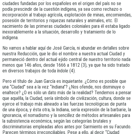
ciudades fundadas por los españoles en el origen del país no se
podía prescindir de la cuestión indígena, ya sea como rechazo o
incorporación al trabajo agrícola, explotación de minas, encomiendas,
posesión de territorios y riquezas naturales y animales, etc. El
nacimiento de las primeras ciudades coloniales para él estaba ligado
inexorablemente a la situación, desarrollo y tratamiento de lo
indígena.
No vamos a hablar aquí de José García, ni abundar en detalles sobre
nuestra Reducción, que le dio el nombre a nuestra actual Ciudad y
permaneció dentro del actual ejido central de nuestro territorio nada
menos que 146 años, desde 1666 a 1812 (3), ya que ha sido tratado
en diversos trabajos de toda índole (4).
Pero el título de Juan García es inquietante. ¿Cómo es posible que
una “Ciudad” sea a la vez “Indiana”? ¿Nos ofende, nos disminuye o
enaltece? ¿O es sólo un dato más de la realidad? Tendemos a pensar
que aquélla, la Ciudad, sería símbolo de civilización, cultura, donde se
ejerce el trabajo más alineado a las fuerzas tecnológicas de punta
de una época, y ésta otra, la Indiana, sería expresión de la barbarie, la
ignorancia, el nomadismo y la sencillez de métodos artesanales para
la subsistencia económica, según las categorías brutales y
discriminatorias empleadas años antes por Sarmiento en su Facundo.
Parecen términos irreconciliables. Pese a ello, al decir “Ciudad