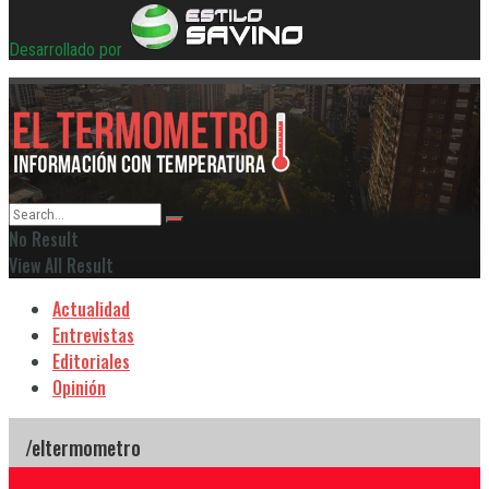
Desarrollado por
No Result
View All Result
Actualidad
Entrevistas
Editoriales
Opinión