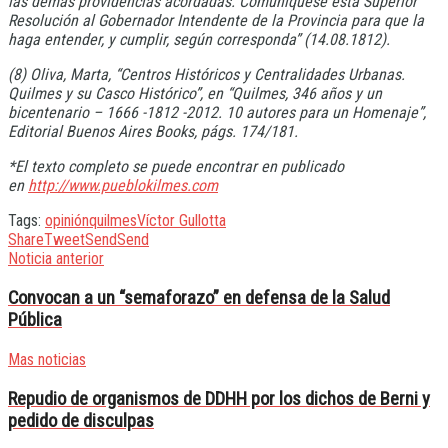
las demás providencias acordadas. Comuníquese esta Superior
Resolución al Gobernador Intendente de la Provincia para que la
haga entender, y cumplir, según corresponda” (14.08.1812).
(8) Oliva, Marta, “Centros Históricos y Centralidades Urbanas.
Quilmes y su Casco Histórico”, en “Quilmes, 346 años y un
bicentenario – 1666 -1812 -2012. 10 autores para un Homenaje”,
Editorial Buenos Aires Books, págs. 174/181.
*El texto completo se puede encontrar en publicado
en
http://www.pueblokilmes.
com
Tags:
opinión
quilmes
Víctor Gullotta
Share
Tweet
Send
Send
Noticia anterior
Convocan a un “semaforazo” en defensa de la Salud
Pública
Mas noticias
Repudio de organismos de DDHH por los dichos de Berni y
pedido de disculpas