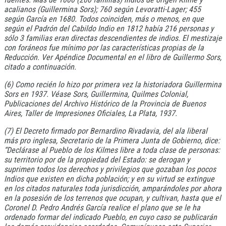
acalianos (Guillermina Sors); 760 según Levoratti-Lager; 455
según García en 1680. Todos coinciden, más o menos, en que
según el Padrón del Cabildo Indio en 1812 había 216 personas y
sólo 3 familias eran directas descendientes de indios. El mestizaje
con foráneos fue mínimo por las características propias de la
Reducción. Ver Apéndice Documental en el libro de Guillermo Sors,
citado a continuación.
(6) Como recién lo hizo por primera vez la historiadora Guillermina
Sors en 1937. Véase Sors, Guillermina, Quilmes Colonial,
Publicaciones del Archivo Histórico de la Provincia de Buenos
Aires, Taller de Impresiones Oficiales, La Plata, 1937.
(7) El Decreto firmado por Bernardino Rivadavia, del ala liberal
más pro inglesa, Secretario de la Primera Junta de Gobierno, dice:
“Declárase al Pueblo de los Kilmes libre a toda clase de personas:
su territorio por de la propiedad del Estado: se derogan y
suprimen todos los derechos y privilegios que gozaban los pocos
Indios que existen en dicha población; y en su virtud se extingue
en los citados naturales toda jurisdicción, amparándoles por ahora
en la posesión de los terrenos que ocupan, y cultivan, hasta que el
Coronel D. Pedro Andrés García realice el plano que se le ha
ordenado formar del indicado Pueblo, en cuyo caso se publicarán