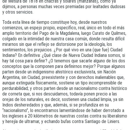
de Mesura de 1818 en chacras y solares (manzanas), como ya
dijimos, a personas muchas veces premiadas por lealtades dudosas
y otros servicios.
Toda esta línea de tiempo constituye hoy, desde nuestros
comienzos, un espejo propio, específico, real, único en todo el más
amplio territorio del Pago de la Magdalena, luego Curato de Quilmes,
colgado en la intimidad de nuestra casa común, donde resulta difícil
mirarnos sin que el reflejo se distorsione por la ideología, los
sentimientos, los prejuicios. ¿Por qué vivo en una (que fue) Ciudad
Indiana? En definitiva: ¿Qué clase de Nueva Ciudad Indiana somos, si
hay tal cosa para definir? ¿O tenemos que sacarle alguno de los dos
conceptos que la componen para definirnos mejor? Porque algunos
parten desde un indigenismo ahistórico exclusivista, sin Nación
Argentina, sin Ciudad, preexistente y con derechos inalienables que,
aunque extinguida físicamente, sostiene un tipo incomprensible de
perdurabilidad; y otros parten desde un nacionalismo contra histórico
de corneta que, si nos descuidamos, todavía ponen precio a las
orejas de los naturales, es decir, sostienen una ciudad limpia, ya sin
Indios desheredados y que, además, si se profundiza en su
“nacionalismo”, lo encontramos lamentándose de haber derrotado a
los ingleses a 20 kilómetros de nuestras costas contra su liberalismo
y herejía de ultramar, y echando bufas contra Santiago de Liniers.