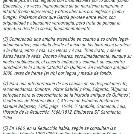
general positivista, algunos con inclinaciones por lo social (como
Quesada), y a veces impregnados de un marxismo temprano e
infantil (como Ingenieros), y otros liberales pro ingleses (como
Bunge). Podemos decir que García pivotea entre ellos, con
originalidad y abundante verborragia, pero trata de pensar la
argentina desde lo social, fundamentalmente.
(3) Comprendía una amplia extensión en cuanto a su orden legal-
administrativo, calculada desde el inicio de las barrancas paralela
a la ribera, entre Avda. Las Heras y Avda. Triunvirato, y desde
éstas hasta la Avda. Donato Álvarez, aproximadamente, aunque su
núcleo poblacional, el caserío indígena y colonial, se concentró
alrededor de la actual Catedral de Quilmes. En medición antigua:
3000 varas de frente (al río) por legua y media de fondo.
(4) Para una interpretación de las causas de su despoblamiento,
recomendamos: Gullotta, Víctor Gabriel y Poli, Edgardo, “Algunos
enfoques para el conocimiento de la historia antigua de Quilmes”,
Cuadernos de Historia Nro. 7, Ateneo de Estudios Históricos
Manuel Belgrano, 1985, págs. 16/34. Y también, Otamendi, Luis,
Historia de la Reducción 1666/1812, Biblioteca DF Sarmiento,
1968.
(5) En 1666, en la Reducción había, según se consulten las
fuentes: Más de 1000 (200 familias) indios de origen Kilme y