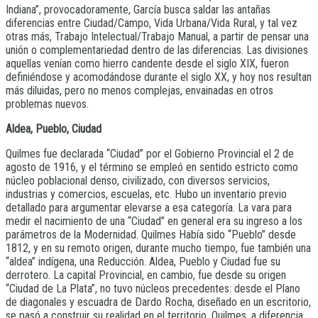
Indiana”, provocadoramente, García busca saldar las antañas
diferencias entre Ciudad/Campo, Vida Urbana/Vida Rural, y tal vez
otras más, Trabajo Intelectual/Trabajo Manual, a partir de pensar una
unión o complementariedad dentro de las diferencias. Las divisiones
aquellas venían como hierro candente desde el siglo XIX, fueron
definiéndose y acomodándose durante el siglo XX, y hoy nos resultan
más diluidas, pero no menos complejas, envainadas en otros
problemas nuevos.
Aldea, Pueblo, Ciudad
Quilmes fue declarada “Ciudad” por el Gobierno Provincial el 2 de
agosto de 1916, y el término se empleó en sentido estricto como
núcleo poblacional denso, civilizado, con diversos servicios,
industrias y comercios, escuelas, etc. Hubo un inventario previo
detallado para argumentar elevarse a esa categoría. La vara para
medir el nacimiento de una “Ciudad” en general era su ingreso a los
parámetros de la Modernidad. Quilmes Había sido “Pueblo” desde
1812, y en su remoto origen, durante mucho tiempo, fue también una
“aldea” indígena, una Reducción. Aldea, Pueblo y Ciudad fue su
derrotero. La capital Provincial, en cambio, fue desde su origen
“Ciudad de La Plata”, no tuvo núcleos precedentes: desde el Plano
de diagonales y escuadra de Dardo Rocha, diseñado en un escritorio,
se pasó a construir su realidad en el territorio. Quilmes, a diferencia