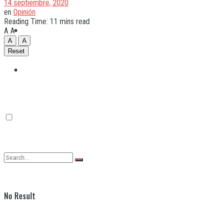
14 septiembre, 2020
en
Opinión
Reading Time: 11 mins read
Quilmes
A
A
A
A
Reset
Varela
No Result