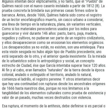
Algunos intentan decir elípticamente, y no tanto, que el “Pueblo” de
Quilmes nació con el nuevo caserío instalado a partir de 1812 (8). La
prueba concreta la brindaría sus primeras casas firmes sobre la
barranca. Antes, desde 1666, Quilmes habría sido como el registro
de un lector encefalográfico muerto, sin casco urbano a considerar,
una línea de tiempo en la naturaleza, plana, sin variantes verticales.
Como si los materiales perecederos usados por los indios para
guarecerse y vivir durante 146 años: pasto, barro, paja, madera,
regadíos y cultivos, no pudieran ser parte de un registro civilizatorio,
y ellos desaparecieron como se erosionan los elementos orgánicos.
Los desaparecidos ya no están, no existen, son una entelequia. Para
esta visión sesgada no hubo algún tipo de Pueblo precedente; uno
está separado de lo otro, y el anterior queda inexistente. Es la mirada
de lo urbanístico sobre lo antropológico y social, un concepto
estrecho de Ciudad, ése que García intentaba superar hace 120 años.
Al fin y al cabo, eran llamados “naturales” de la tierra desde la época
colonial, anulado o extinguido el territorio, anulado lo natural,
comienza el ladrillo, el registro perenne. Y otros intentamos decir
que hay una continuidad con rupturas desde los ancestrales orígenes
de 1666 hasta nuestros días, porque no nos limitamos a la
tangibilidad de los elementos culturales como prueba de existencia y
valor de un pasado, muchas veces destruidos con violencia.
Esa ruptura, el momento de la antítesis, debe definirse si es parcial o