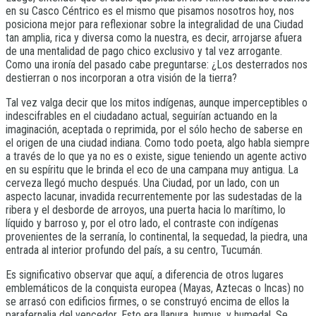
en su Casco Céntrico es el mismo que pisamos nosotros hoy, nos
posiciona mejor para reflexionar sobre la integralidad de una Ciudad
tan amplia, rica y diversa como la nuestra, es decir, arrojarse afuera
de una mentalidad de pago chico exclusivo y tal vez arrogante.
Como una ironía del pasado cabe preguntarse: ¿Los desterrados nos
destierran o nos incorporan a otra visión de la tierra?
Tal vez valga decir que los mitos indígenas, aunque imperceptibles o
indescifrables en el ciudadano actual, seguirían actuando en la
imaginación, aceptada o reprimida, por el sólo hecho de saberse en
el origen de una ciudad indiana. Como todo poeta, algo habla siempre
a través de lo que ya no es o existe, sigue teniendo un agente activo
en su espíritu que le brinda el eco de una campana muy antigua. La
cerveza llegó mucho después. Una Ciudad, por un lado, con un
aspecto lacunar, invadida recurrentemente por las sudestadas de la
ribera y el desborde de arroyos, una puerta hacia lo marítimo, lo
líquido y barroso y, por el otro lado, el contraste con indígenas
provenientes de la serranía, lo continental, la sequedad, la piedra, una
entrada al interior profundo del país, a su centro, Tucumán.
Es significativo observar que aquí, a diferencia de otros lugares
emblemáticos de la conquista europea (Mayas, Aztecas o Incas) no
se arrasó con edificios firmes, o se construyó encima de ellos la
parafernalia del vencedor. Esto era llanura, humus, y humedal. Se