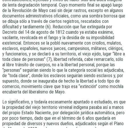
de lenta degradación temporal. Cuyo momento final se apagó luego
de la Revolución de Mayo casi sin dejar rastros, excepto en algunos
documentos administrativos oficiales, como una sombra borrosa que
se dibuja sólo a través de ciertos registros, rescatados con
dificultad y tardíamente (6). Reducción que fue extinguida por
Decreto del 14 de agosto de 1812 cuando ya estaba exánime,
vacilante, revolcada en el fango y la desidia de su imposibilidad
existencial. Entonces se la pobló nuevamente con criollos, mulatos,
esclavos, españoles, nuevos jueces, campesinos, militares, clérigos,
y funcionarios, y se declaró a su territorio, el viejo ejido, lugar “libre a
toda clase de personas” (7), libertad referida, cabe remarcarlo, sólo
al libre tránsito de cuerpos, no a la libertad personal, porque las
“personas” seguirían siendo lo que la categoría social les adjudicaba,
de “toda clase”, donde los esclavos seguirían siendo esclavos y, por
supuesto, donde se inauguraba de hecho la libertad a todo tipo de
comercio, movimiento clave que trajo esa “extinción” como mochila
encubierta del liberalismo de Mayo.
Lo significativo, y todavía escasamente apuntado o estudiado, es que
la propiedad del viejo territorio virreinal indígena pasaba así a manos
del propio Estado Naciente, por delegación jurídica automática, pero
por poco tiempo, dado que en el término de 6 años quedaría en
propiedad de diversos y nuevos dueños, adjudicados según el Plano