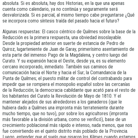
absoluta. Si es absoluta, hay dos Historias, en la que una apenas
cuenta como calendario, ya no continúa y seguramente será
desvalorizada. Si es parcial, al mismo tiempo cabe preguntarse ¿Qué
se incorpora como síntesis traída del pasado hacia el futuro?
Algunas respuestas: El casco céntrico de Quilmes sobre la base de la
Reducción es la primera respuesta, una obviedad insoslayable.
Desde la propiedad anterior en suerte de estancia de Pedro de
Quiroz, lugarteniente de Juan de Garay, primerísimo asentamiento de
esta parte del inmenso Pago de la Magdalena, y centro luego del
Curato. Y su expansión hacia el Oeste, desde ya, es su elemento
cercano incorporado, inmediato. También sus caminos de
comunicación hacia el Norte y hacia el Sur; la Comandancia de la
Punta de Quilmes; el puesto militar de control del contrabando para
impedir que se rompiera el monopolio español sobre las cercanías
de la Reducción; la democracia cabildante que acató para el resto de
los habitantes del Curato la Revolución de Mayo de 1810. Y el
mantener alejados de sus alrededores a los ganaderos (que le
hubiera dado a Quilmes una impronta más terrateniente durante
mucho tiempo, que no tuvo), por sobre los agricultores (impronta
más favorable a la división urbana, como se verificó), base de un
crecimiento poblacional más rápido e intenso, nada menos, que nos
fue convirtiendo en el quinto distrito más poblado de la Provincia.
Luego, entender que el suelo que pisaron los Kilmes cuando estamos